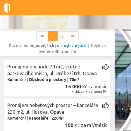
Dobré-nemovitosti.cz
obec Opava, okres Opava, Moravskoslezs
1
2
Řazení:
od nejnovějších
|
od nejlevnějších
| Nejdříve
ověřené RK:
ano
|
ne
Vše
Byty
Domy
Pozemky
Pronájem obchodu 70 m2, včetně
parkovacího místa, ul. Drůbeží trh, Opava
Komerční
|
Obchodní prostory
|
70m²
Lokalita
Lokalita
15 000
za měsíc
Kč
obec Opava
,
okres Opava, Moravskoslezský kraj
+ služby + odměna RK
Cena
Pronájem nebytových prostor – kanceláře
220 m2, ul. Husova, Opava
Komerční
|
Kanceláře
|
220m²
Zobr
100
za m²/měsíc
Kč