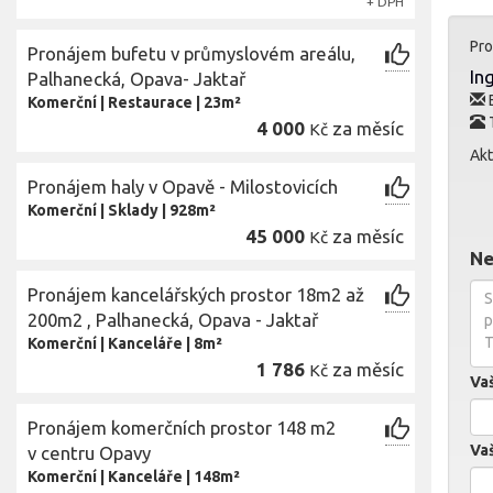
+ DPH
Pro
Pronájem bufetu v průmyslovém areálu,
In
Palhanecká, Opava- Jaktař
E
Komerční
|
Restaurace
|
23m²
4 000
za měsíc
Kč
Akt
Pronájem haly v Opavě - Milostovicích
Komerční
|
Sklady
|
928m²
45 000
za měsíc
Kč
Ne
Pronájem kancelářských prostor 18m2 až
200m2 , Palhanecká, Opava - Jaktař
Komerční
|
Kanceláře
|
8m²
1 786
za měsíc
Kč
Va
Pronájem komerčních prostor 148 m2
Vaš
v centru Opavy
Komerční
|
Kanceláře
|
148m²