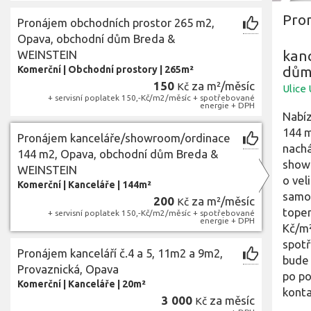
Pro
Pronájem obchodních prostor 265 m2,
Opava, obchodní dům Breda &
kan
WEINSTEIN
dům
Komerční
|
Obchodní prostory
|
265m²
150
za m²/měsíc
Kč
Ulice
+ servisní poplatek 150,-Kč/m2/měsíc + spotřebované
energie + DPH
Nabíz
144 
Pronájem kanceláře/showroom/ordinace
nachá
144 m2, Opava, obchodní dům Breda &
showr
WEINSTEIN
o vel
Komerční
|
Kanceláře
|
144m²
samos
200
za m²/měsíc
Kč
topen
+ servisní poplatek 150,-Kč/m2/měsíc + spotřebované
energie + DPH
Kč/m²
spotř
Pronájem kanceláří č.4 a 5, 11m2 a 9m2,
bude 
Provaznická, Opava
po po
Komerční
|
Kanceláře
|
20m²
konta
3 000
za měsíc
Kč