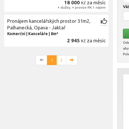
18 000
za měsíc
Kč
Váš
+ služby, + provize RK 1 nájem
Pronájem kancelářských prostor 31m2,
Palhanecká, Opava - Jaktař
Komerční
|
Kanceláře
|
8m²
2 945
za měsíc
Kč
Ode
aby
Pol
1
2