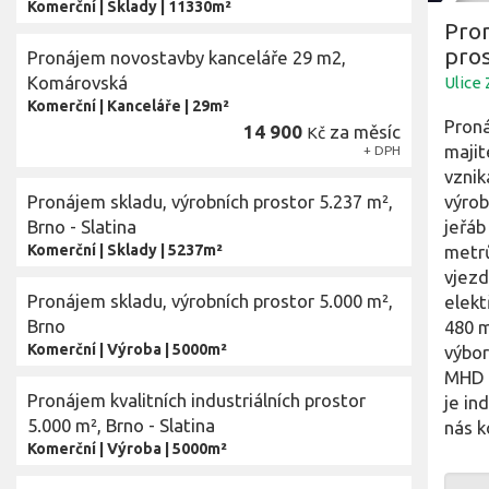
Komerční
|
Sklady
|
11330m²
Pro
pros
Pronájem novostavby kanceláře 29 m2,
Komárovská
Ulice
Komerční
|
Kanceláře
|
29m²
Proná
14 900
za měsíc
Kč
majit
+ DPH
vznik
Pronájem skladu, výrobních prostor 5.237 m²,
výrob
Brno - Slatina
jeřáb
Komerční
|
Sklady
|
5237m²
metrů
vjezd
Pronájem skladu, výrobních prostor 5.000 m²,
elekt
Brno
480 m
Komerční
|
Výroba
|
5000m²
výbor
MHD a
Pronájem kvalitních industriálních prostor
je in
5.000 m², Brno - Slatina
nás k
Komerční
|
Výroba
|
5000m²