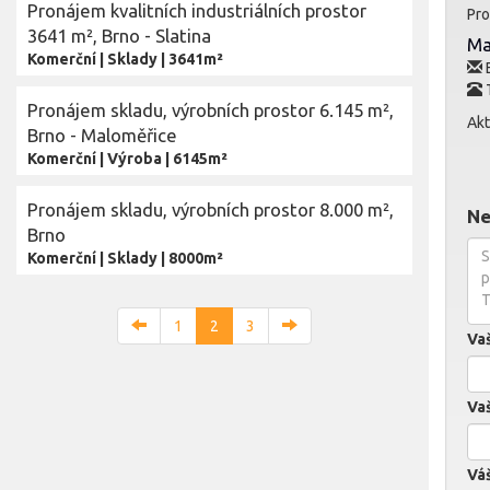
Pronájem kvalitních industriálních prostor
Pro
3641 m², Brno - Slatina
Ma
Komerční
|
Sklady
|
3641m²
E
Pronájem skladu, výrobních prostor 6.145 m²,
Akt
Brno - Maloměřice
Komerční
|
Výroba
|
6145m²
Pronájem skladu, výrobních prostor 8.000 m²,
Ne
Brno
Komerční
|
Sklady
|
8000m²
1
2
3
Va
Vaš
Váš