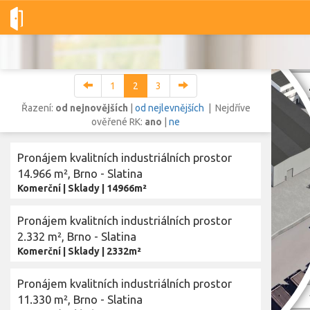
Dobré-nemovitosti.cz
obec Brno, okres Brno-město, Jihomoravs
1
2
3
Řazení:
od nejnovějších
|
od nejlevnějších
| Nejdříve
ověřené RK:
ano
|
ne
Vše
Byty
Domy
Pozemky
Pronájem kvalitních industriálních prostor
14.966 m², Brno - Slatina
Komerční
|
Sklady
|
14966m²
Lokalita
Lokalita
obec Brno
,
okres Brno-město, Jihomoravský kraj
Pronájem kvalitních industriálních prostor
Cena
2.332 m², Brno - Slatina
Komerční
|
Sklady
|
2332m²
Pronájem kvalitních industriálních prostor
Zobr
11.330 m², Brno - Slatina