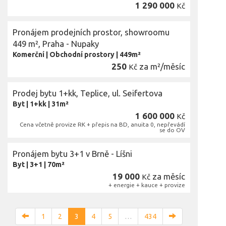
1 290 000
Kč
Pronájem prodejních prostor, showroomu
449 m², Praha - Nupaky
Komerční
|
Obchodní prostory
|
449m²
250
za m²/měsíc
Kč
Prodej bytu 1+kk, Teplice, ul. Seifertova
Byt
|
1+kk
|
31m²
1 600 000
Kč
Cena včetně provize RK + přepis na BD, anuita 0, nepřevádí
se do OV
Pronájem bytu 3+1 v Brně - Líšni
Byt
|
3+1
|
70m²
19 000
za měsíc
Kč
+ energie + kauce + provize
1
2
3
4
5
…
434