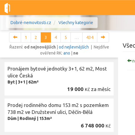
Dobré-nemovitosti.cz
Všechny kategorie
1
2
3
4
5
…
434
Všec
Řazení:
od nejnovějších
|
od nejlevnějších
| Nejdříve
ověřené RK:
ano
|
ne
n
Vše
Byty
Domy
Pozemky
Pronájem bytové jednotky 3+1, 62 m2, Most
ulice Česká
Byt
|
3+1
|
62m²
Lokalita
Lokalita
19 000
za měsíc
Kč
Lokalita
Cena
Prodej rodinného domu 153 m2 s pozemkem
738 m2 ve Družstevní ulici, Děčín-Bělá
Dům
|
Rodinný
|
153m²
6 748 000
Kč