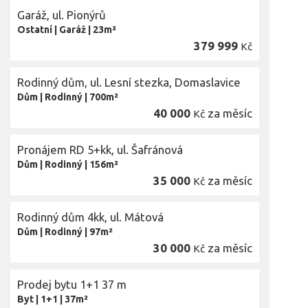
Garáž, ul. Pionýrů
Ostatní
|
Garáž
|
23m²
379 999
Kč
Rodinný dům, ul. Lesní stezka, Domaslavice
Dům
|
Rodinný
|
700m²
40 000
za měsíc
Kč
Pronájem RD 5+kk, ul. Šafránová
Dům
|
Rodinný
|
156m²
35 000
za měsíc
Kč
Rodinný dům 4kk, ul. Mátová
Dům
|
Rodinný
|
97m²
30 000
za měsíc
Kč
Prodej bytu 1+1 37 m
Byt
|
1+1
|
37m²