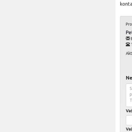
konta
Pro
Pe
E
T
Akt
Ne
Va
Vaš