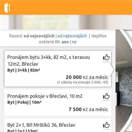
Dobré-nemovitosti.cz
obec Břeclav, okres Břeclav, Jihomoravsk
Řazení:
od nejnovějších
|
od nejlevnějších
| Nejdříve
ověřené RK:
ano
|
ne
Pronájem bytu 3+kk, 82 m2, s terasou
Vše
Byty
Domy
Pozemky
12m2, Břeclav
Byt
|
3+kk
|
82m²
20 000
za měsíc
Kč
Lokalita
(+ zálohy na energie 5.000,- Kč)
Lokalita
obec Břeclav
,
okres Břeclav, Jihomoravský kraj
Pronájem pokoje v Břeclavi, 10 m2
Cena
Byt
|
Pokoj
|
10m²
7 500
za měsíc
Kč
Z
Byt 2+1, Bří Mrštíků 36, Břeclav
Byt
|
2+1
|
53m²