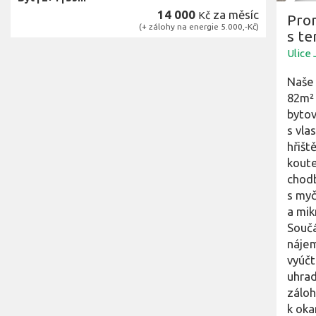
14 000
za měsíc
Kč
Pro
(+ zálohy na energie 5.000,-Kč)
s te
Ulice 
Naše 
82m² 
bytov
s vla
hřišt
koute
chodb
s myč
a mik
Součá
nájem
vyúčt
uhrad
záloh
k oka