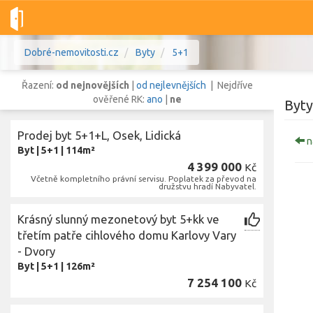
Dobré-nemovitosti.cz
Byty
5+1
Řazení:
od nejnovějších
|
od nejlevnějších
| Nejdříve
ověřené RK:
ano
|
ne
Byty
Prodej byt 5+1+L, Osek, Lidická
na
Vše
Byty
Domy
Pozemky
Byt
|
5+1
|
114m²
4 399 000
Kč
Včetně kompletního právní servisu. Poplatek za převod na
družstvu hradí Nabyvatel.
Lokalita
Lokalita
Lokalita
Krásný slunný mezonetový byt 5+kk ve
Cena
třetím patře cihlového domu Karlovy Vary
- Dvory
Byt
|
5+1
|
126m²
7 254 100
Kč
Z