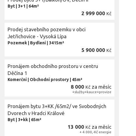
Byt
|
3+1
|
64m²
2 999 000
Kč
Prodej stavebního pozemku v obci
Jetřichovice - Vysoká Lípa
Pozemek
|
Bydlení
|
3415m²
5 900 000
Kč
Pronájem obchodního prostoru v centru
Děčína 1
Komerční
|
Obchodní prostory
|
45m²
8 000
za měsíc
Kč
+služby+kauce+provize
Pronájem bytu 3+KK /65m2/ ve Svobodných
Dvorech v Hradci Králové
Byt
|
3+kk
|
65m²
13 000
za měsíc
Kč
+ 4.000,-Kč energie