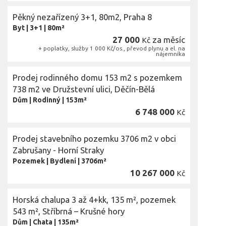
Pěkný nezařízený 3+1, 80m2, Praha 8
Byt
|
3+1
|
80m²
27 000
za měsíc
Kč
+ poplatky, služby 1 000 Kč/os., převod plynu a el. na
nájemníka
Prodej rodinného domu 153 m2 s pozemkem
738 m2 ve Družstevní ulici, Děčín-Bělá
Dům
|
Rodinný
|
153m²
6 748 000
Kč
Prodej stavebního pozemku 3706 m2 v obci
Zabrušany - Horní Straky
Pozemek
|
Bydlení
|
3706m²
10 267 000
Kč
Horská chalupa 3 až 4+kk, 135 m², pozemek
543 m², Stříbrná – Krušné hory
Dům
|
Chata
|
135m²