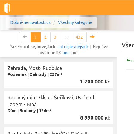
Dobré-nemovitosti.cz
Všechny kategorie
1
2
3
…
432
Všec
Řazení:
od nejnovějších
|
od nejlevnějších
| Nejdříve
ověřené RK:
ano
|
ne
n
Vše
Byty
Domy
Pozemky
Zahrada, Most- Rudolice
Pozemek
|
Zahrady
|
237m²
1 200 000
Lokalita
Kč
Lokalita
Lokalita
Rodinný dům 3kk, ul. Šeříková, Ústí nad
Cena
Labem - Brná
Dům
|
Rodinný
|
124m²
8 990 000
Kč
Prodej bytu 3+1/Balkon/OV, Děčín II