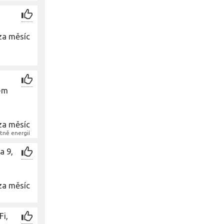
za měsíc
ém
za měsíc
tně energií
a 9,
za měsíc
Fi,