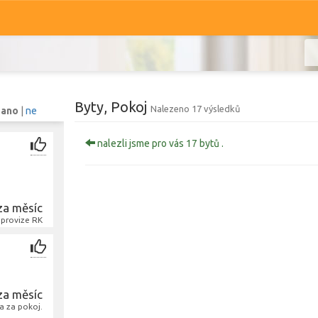
Byty, Pokoj
Nalezeno 17 výsledků
:
ano
|
ne
nalezli jsme pro vás 17 bytů .
Komerční
Ostatní
Prodej i pronájem
za měsíc
 provize RK
Typ
Pokoj
Typ
Zobrazit
1 274
bytů
za měsíc
a za pokoj.