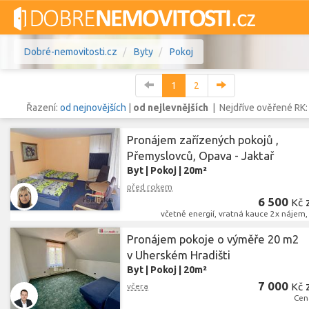
Dobré-nemovitosti.cz
Byty
Pokoj
1
2
Řazení:
od nejnovějších
|
od nejlevnějších
| Nejdříve ověřené RK
Pronájem zařízených pokojů ,
Vše
Byty
Domy
Pozemky
Přemyslovců, Opava - Jaktař
Byt
|
Pokoj
|
20m²
Lokalita
Lokalita
před rokem
Lokalita
6 500
Kč
včetně energií, vratná kauce 2x nájem,
Cena
Pronájem pokoje o výměře 20 m2
v Uherském Hradišti
Byt
|
Pokoj
|
20m²
7 000
Kč
včera
Cen