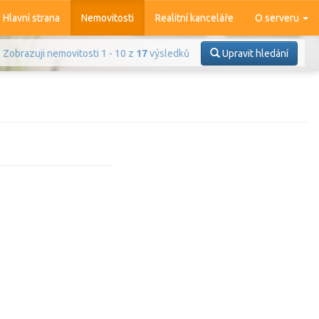
Hlavní strana
Nemovitosti
Realitní kanceláře
O serveru
Zobrazuji nemovitosti 1 - 10 z
17
výsledků
Upravit hledání
Prodej
Pronájem