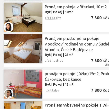
Pronájem pokoje v Břeclavi, 10 m2
Byt
|
Pokoj
|
10m²
7 500
Kč
před 13 dny
Pronájem prostorného pokoje
v podkroví rodinného domu v Such
Vrbném, České Budějovice
Byt
|
Pokoj
|
25m²
7 500
Kč
před hodinou
vče
pronájem pokoje (lůžko)15m2, Prah
Čakovice, bez kauce
Byt
|
Pokoj
|
15m²
7 800
Kč
před 2 dny
Pronájem vybaveného pokoje s Wi-