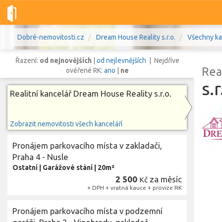
Dobré-nemovitosti.cz
Dream House Reality s.r.o.
Všechny ka
Řazení:
od nejnovějších
|
od nejlevnějších
| Nejdříve
Rea
ověřené RK:
ano
|
ne
s.r
Realitní kancelář Dream House Reality s.r.o.
Vše
Byty
Domy
Pozemky
Zobrazit nemovitosti všech kanceláří
Lokalita
Pronájem parkovacího místa v zakladači,
Lokalita
Lokalita
Praha 4 - Nusle
Cena
Ostatní
|
Garážové stání
|
20m²
2 500
za měsíc
Kč
+ DPH + vratná kauce + provize RK
Pronájem parkovacího místa v podzemní