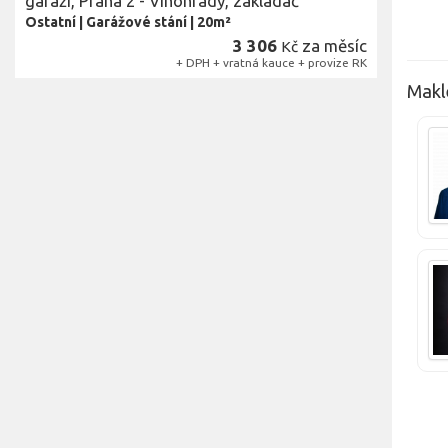
garáži, Praha 2 - Vinohrady, zakladač
Ostatní
|
Garážové stání
|
20m²
3 306
za měsíc
Kč
+ DPH + vratná kauce + provize RK
Maklé