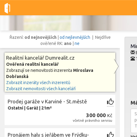
Dobré-nemovitosti.cz
Dumrealit.cz
Miroslava Dobřanská
Řazení:
od nejnovějších
|
od nejlevnějších
| Nejdříve
ověřené RK:
ano
|
ne
Mi
E
Realitní kancelář Dumrealit.cz
T
Ověřená realitní kancelář
Vše
Byty
Domy
Pozemky
Zobrazují se nemovitosti inzerenta
Miroslava
Dobřanská
Zobrazit inzeráty všech inzerentů
Lokalita
Zobrazit nemovitosti všech kanceláří
Lokalita
Lokalita
Prodej garáže v Karviné - St.městě
Cena
Má
Ostatní
|
Garáž
|
21m²
300 000
Kč
včetně právního servisu
Pronájem haly s jeřábem ve Frýdku-