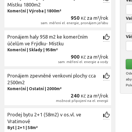
Va
Místku 1800m2
Komerční
|
Výroba
|
1800m²
950
za m²/rok
Kč
Vaš
sam. měření el. energie, pronájem jeřábu
Pronájem haly 958 m2 ke komerčním
Váš
účelům ve Frýdku- Místku
Komerční
|
Sklady
|
958m²
900
za m²/rok
Kč
sam. měření el. energie a vody
Ode
Pronájem zpevněné venkovní plochy cca
aby
2500m2
Pol
Komerční
|
Ostatní
|
2000m²
240
za m²/rok
Kč
možnost připojení na el. energii
Prodej bytu 2+1 (58m2) v os.vl. ve
Vratimově
Byt
|
2+1
|
58m²