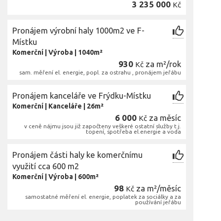
3 235 000
Kč
Pronájem výrobní haly 1000m2 ve F-
Místku
Komerční
|
Výroba
|
1040m²
930
za m²/rok
Kč
sam. měření el. energie, popl. za ostrahu , pronájem jeřábu
Pronájem kanceláře ve Frýdku-Místku
Komerční
|
Kanceláře
|
26m²
6 000
za měsíc
Kč
v ceně nájmu jsou již započteny veškeré ostatní služby t.j.
topení, spotřeba el.energie a voda
Pronájem části haly ke komerčnímu
využití cca 600 m2
Komerční
|
Výroba
|
600m²
98
za m²/měsíc
Kč
samostatné měření el. energie, poplatek za sociálky a za
používání jeřábu