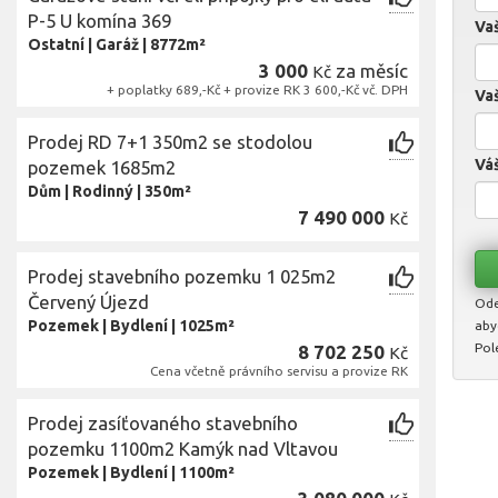
P-5 U komína 369
Va
Ostatní
|
Garáž
|
8772m²
3 000
za měsíc
Kč
+ poplatky 689,-Kč + provize RK 3 600,-Kč vč. DPH
Vaš
Prodej RD 7+1 350m2 se stodolou
Váš
pozemek 1685m2
Dům
|
Rodinný
|
350m²
7 490 000
Kč
Prodej stavebního pozemku 1 025m2
Červený Újezd
Ode
Pozemek
|
Bydlení
|
1025m²
aby
Pol
8 702 250
Kč
Cena včetně právního servisu a provize RK
Prodej zasíťovaného stavebního
pozemku 1100m2 Kamýk nad Vltavou
Pozemek
|
Bydlení
|
1100m²