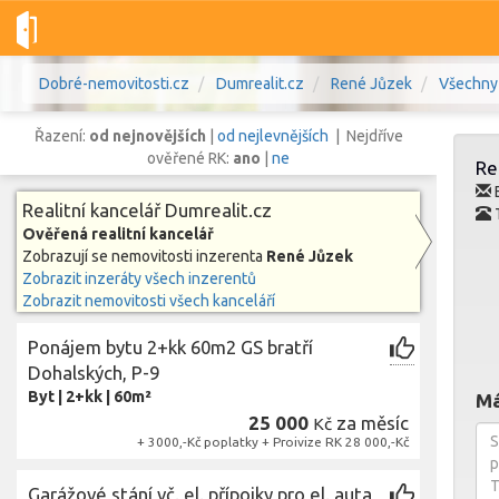
Dobré-nemovitosti.cz
Dumrealit.cz
René Jůzek
Všechny
Řazení:
od nejnovějších
|
od nejlevnějších
| Nejdříve
ověřené RK:
ano
|
ne
Re
E
Realitní kancelář Dumrealit.cz
T
Ověřená realitní kancelář
Vše
Byty
Domy
Pozemky
Zobrazují se nemovitosti inzerenta
René Jůzek
Zobrazit inzeráty všech inzerentů
Zobrazit nemovitosti všech kanceláří
Lokalita
Lokalita
Lokalita
Ponájem bytu 2+kk 60m2 GS bratří
Cena
Dohalských, P-9
Byt
|
2+kk
|
60m²
Má
25 000
za měsíc
Kč
+ 3000,-Kč poplatky + Proivize RK 28 000,-Kč
Garážové stání vč. el. přípojky pro el. auta