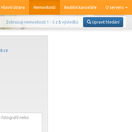
Hlavní strana
Nemovitosti
Realitní kanceláře
O serveru
Zobrazuji nemovitosti 1 - 5 z
5
výsledků
Upravit hledání
t.cz
Prodej
Pronájem
azit
4 376
nemovitostí