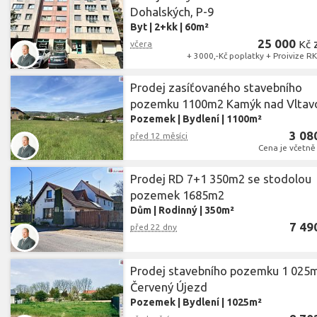
Dohalských, P-9
Byt
|
2+kk
|
60m²
25 000
Kč
včera
+ 3000,-Kč poplatky + Proivize RK
Prodej zasíťovaného stavebního
pozemku 1100m2 Kamýk nad Vltav
Pozemek
|
Bydlení
|
1100m²
3 08
před 12 měsíci
Cena je včetně
Prodej RD 7+1 350m2 se stodolou
pozemek 1685m2
Dům
|
Rodinný
|
350m²
7 49
před 22 dny
Prodej stavebního pozemku 1 025
Červený Újezd
Pozemek
|
Bydlení
|
1025m²