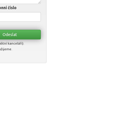
nní číslo
itní kanceláři).
užijeme.