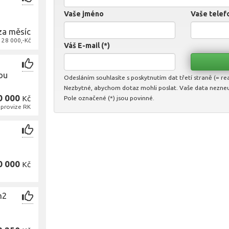
Vaše jméno
Vaše telefo
za měsíc
 28 000,-Kč
Váš E-mail (*)
ou
Odesláním souhlasíte s poskytnutím dat třetí straně (= real
Nezbytné, abychom dotaz mohli poslat. Vaše data nezne
0 000
Kč
Pole označené (*) jsou povinné.
 provize RK
0 000
Kč
m2