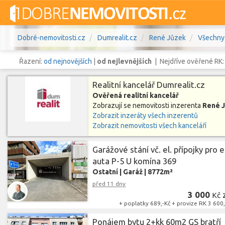
Dobré-nemovitosti.cz
Dumrealit.cz
René Jůzek
Všechny
Řazení:
od nejnovějších
|
od nejlevnějších
| Nejdříve ověřené RK
Realitní kancelář Dumrealit.cz
Ověřená realitní kancelář
Zobrazují se nemovitosti inzerenta
René 
Vše
Byty
Domy
Pozemky
Zobrazit inzeráty všech inzerentů
Zobrazit nemovitosti všech kanceláří
Lokalita
Lokalita
Lokalita
Garážové stání vč. el. přípojky pro e
auta P-5 U komína 369
Cena
Ostatní
|
Garáž
|
8772m²
před 11 dny
3 000
Kč
+ poplatky 689,-Kč + provize RK 3 600,
Ponájem bytu 2+kk 60m2 GS bratří