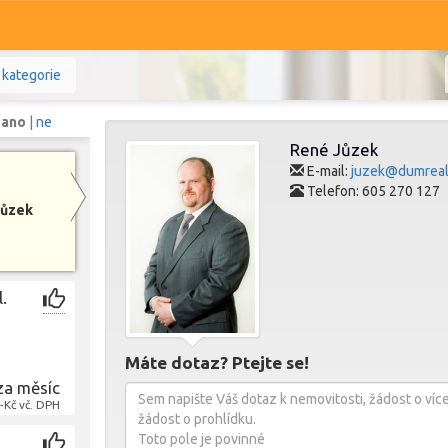
 kategorie
:
ano
|
ne
René Jůzek
E-mail:
juzek@dumreali
Telefon: 605 270 127
Jůzek
Komerční
Ostatní
Prodej i pronájem
l.
Zobr
Máte dotaz? Ptejte se!
za měsíc
-Kč vč. DPH