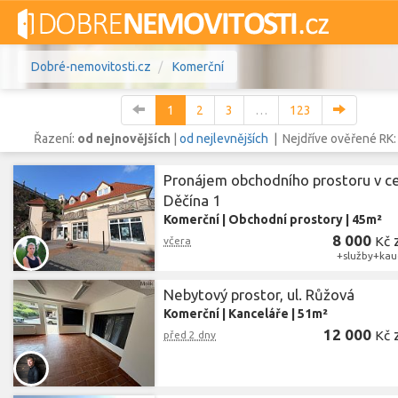
Dobré-nemovitosti.cz
Komerční
1
2
3
…
123
Řazení:
od nejnovějších
|
od nejlevnějších
| Nejdříve ověřené RK
Pronájem obchodního prostoru v c
Vše
Byty
Domy
Pozemky
Děčína 1
Komerční
|
Obchodní prostory
|
45m²
Lokalita
8 000
Lokalita
Kč
včera
Lokalita
+služby+kau
Cena
Nebytový prostor, ul. Růžová
Komerční
|
Kanceláře
|
51m²
12 000
Kč
před 2 dny