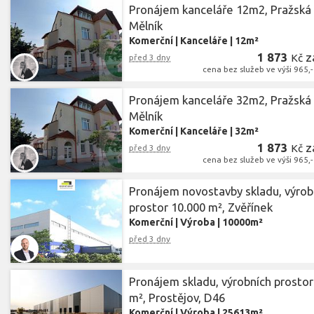
Pronájem kanceláře 12m2, Pražská 
Mělník
Komerční
|
Kanceláře
|
12m²
1 873
z
Kč
před 3 dny
cena bez služeb ve výši 965,
Pronájem kanceláře 32m2, Pražská 
Mělník
Komerční
|
Kanceláře
|
32m²
1 873
z
Kč
před 3 dny
cena bez služeb ve výši 965,
Pronájem novostavby skladu, výrob
prostor 10.000 m², Zvěřínek
Komerční
|
Výroba
|
10000m²
před 3 dny
Pronájem skladu, výrobních prostor
m², Prostějov, D46
Komerční
|
Výroba
|
25613m²