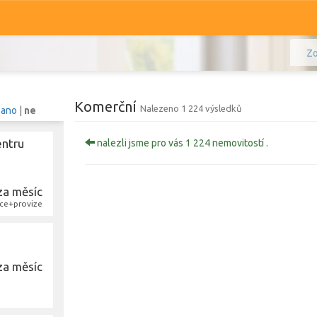
Zo
Komerční
Nalezeno 1 224 výsledků
:
ano
|
ne
entru
nalezli jsme pro vás 1 224 nemovitostí .
Komerční
Ostatní
za měsíc
Prodej i pronájem
ce+provize
Typ
Typ
za měsíc
Zobrazit
1 240
nemovitostí