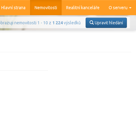
Hlavní strana
Nemovitosti
Realitní kanceláře
O serveru
brazuji nemovitosti 1 - 10 z
1 224
výsledků
Upravit hledání
Prodej
Pronájem