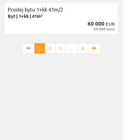
Prodej bytu 1+kk 41m/2
Byt
|
1+kk
|
41m²
60 000
EUR
60.000 euro
1
2
3
…
6