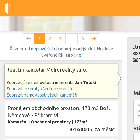
Dobré-nemovitosti.cz
Molík reality s.r.o.
Jan Teleki
Všech
1
2
3
…
6
Ja
Řazení:
od nejnovějších
|
od nejlevnějších
| Nejdříve
E
ověřené RK:
ano
|
ne
Vše
Byty
Domy
Pozemky
Realitní kancelář Molík reality s.r.o.
Zobrazují se nemovitosti inzerenta
Jan Teleki
Lokalita
Zobrazit inzeráty všech inzerentů
Lokalita
Má
Lokalita
Zobrazit nemovitosti všech kanceláří
Cena
Pronájem obchodního prostoru 173 m2 Bož.
Němcové - Příbram VII
Komerční
|
Obchodní prostory
|
173m²
Va
34 600
za měsíc
Kč