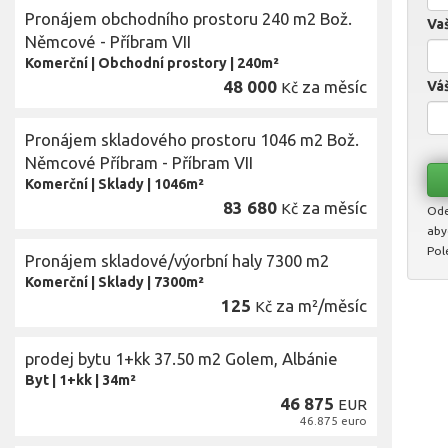
Pronájem obchodního prostoru 240 m2 Bož.
Vaš
Němcové - Příbram VII
Komerční
|
Obchodní prostory
|
240m²
48 000
za měsíc
Váš
Kč
Pronájem skladového prostoru 1046 m2 Bož.
Němcové Příbram - Příbram VII
Komerční
|
Sklady
|
1046m²
83 680
za měsíc
Kč
Ode
aby
Pol
Pronájem skladové/výorbní haly 7300 m2
Komerční
|
Sklady
|
7300m²
125
za m²/měsíc
Kč
prodej bytu 1+kk 37.50 m2 Golem, Albánie
Byt
|
1+kk
|
34m²
46 875
EUR
46.875 euro