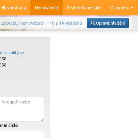
Hlavní strana
Nemovitosti
Realitní kanceláře
O serveru
Zobrazuji nemovitosti 1 - 10 z
14
výsledků
Upravit hledání
likreality.cz
058
058
Prodej
Pronájem
azit
4 370
nemovitostí
nní číslo