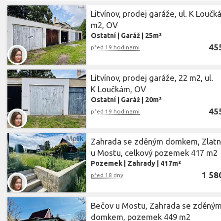
Litvínov, prodej garáže, ul. K Loučk
m2, OV
Ostatní
|
Garáž
|
25m²
45
před 19 hodinami
Litvínov, prodej garáže, 22 m2, ul.
K Loučkám, OV
Ostatní
|
Garáž
|
20m²
45
před 19 hodinami
Zahrada se zděným domkem, Zlatn
u Mostu, celkový pozemek 417 m2
Pozemek
|
Zahrady
|
417m²
1 58
před 18 dny
Bečov u Mostu, Zahrada se zděný
domkem, pozemek 449 m2