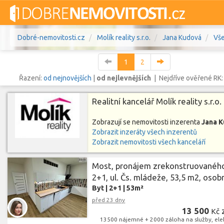
Dobré-nemovitosti.cz
Molík reality s.r.o.
Jana Kudová
Vše
1
2
Řazení:
od nejnovějších
|
od nejlevnějších
| Nejdříve ověřené RK
Realitní kancelář Molík reality s.r.o.
Vše
Byty
Domy
Pozemky
Zobrazují se nemovitosti inzerenta
Jana 
Zobrazit inzeráty všech inzerentů
Lokalita
Lokalita
Lokalita
Zobrazit nemovitosti všech kanceláří
Cena
Most, pronájem zrekonstruovanéh
2+1, ul. Čs. mládeže, 53,5 m2, osobní
Byt
|
2+1
|
53m²
před 23 dny
13 500
Kč
13500 nájemné + 2000 záloha na služby, elek