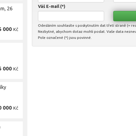
Váš E-mail (*)
ám, 26
Odesláním souhlasíte s poskytnutím dat třetí straně (= real
5 000
Kč
Nezbytné, abychom dotaz mohli poslat. Vaše data nezne
Pole označené (*) jsou povinné.
5 000
Kč
íky
0 000
Kč
m