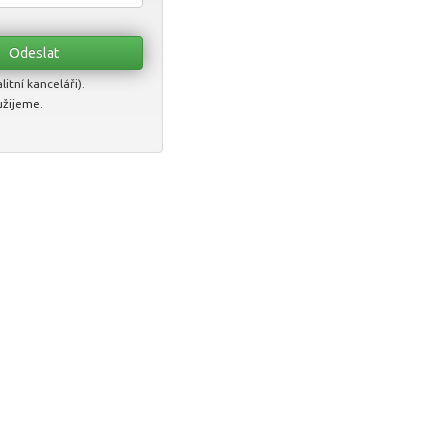
itní kanceláři).
užijeme.