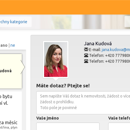
chny kategorie
Jana Kudová
:
ano
|
ne
E-mail:
jana.kudova@mo
Telefon: +420 777980
Telefon: +420 777980
Komerční
Ostatní
Kudová
Prodej i pronájem
Máte dotaz? Ptejte se!
Zobr
o bytu
 vl.
Vaše jméno
Vaše telefo
za měsíc
třina, plyn