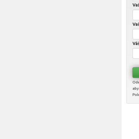
Va
Vaš
Váš
Ode
aby
Pol