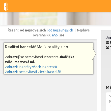
Dobré-nemovitosti.cz
Molík reality s.r.o.
Jindřiška Wildumetz
Řazení:
od nejnovějších
|
od nejlevnějších
| Nejdříve
ověřené RK:
ano
|
ne
Ji
E
Realitní kancelář Molík reality s.r.o.
Vše
Byty
Domy
Pozemky
Zobrazují se nemovitosti inzerenta
Jindřiška
Wildumetzová ml.
Zobrazit inzeráty všech inzerentů
Lokalita
Zobrazit nemovitosti všech kanceláří
Lokalita
Lokalita
Cena
Má