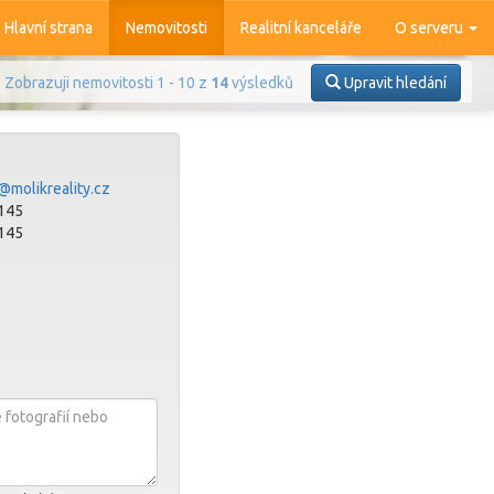
Hlavní strana
Nemovitosti
Realitní kanceláře
O serveru
Zobrazuji nemovitosti 1 - 10 z
14
výsledků
Upravit hledání
@molikreality.cz
145
145
Prodej
Pronájem
azit
4 370
nemovitostí