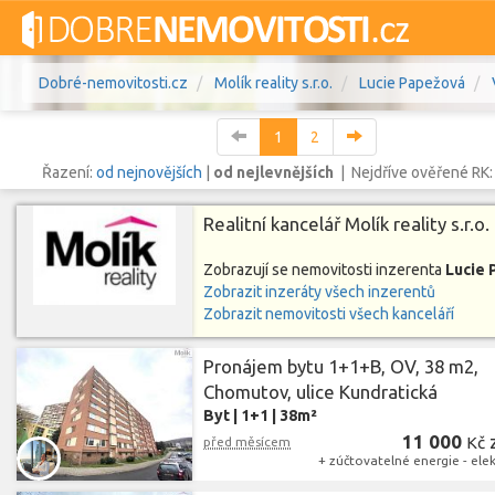
Dobré-nemovitosti.cz
Molík reality s.r.o.
Lucie Papežová
1
2
Řazení:
od nejnovějších
|
od nejlevnějších
| Nejdříve ověřené RK
Realitní kancelář Molík reality s.r.o.
Vše
Byty
Domy
Pozemky
Zobrazují se nemovitosti inzerenta
Lucie
Zobrazit inzeráty všech inzerentů
Lokalita
Lokalita
Lokalita
Zobrazit nemovitosti všech kanceláří
Cena
Pronájem bytu 1+1+B, OV, 38 m2,
Chomutov, ulice Kundratická
Byt
|
1+1
|
38m²
11 000
Kč
před měsícem
+ zúčtovatelné energie - elek