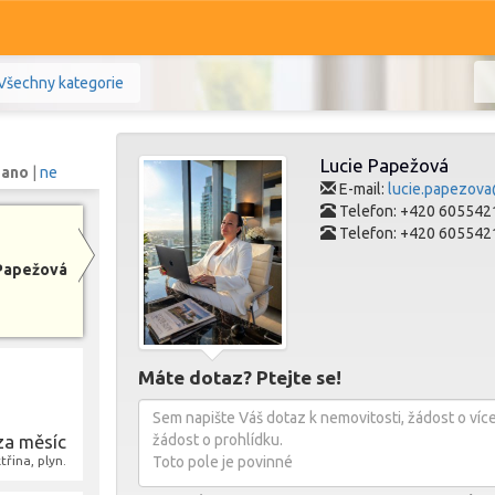
Všechny kategorie
Lucie Papežová
:
ano
|
ne
E-mail:
lucie.papezova
Telefon: +420 605542
Telefon: +420 605542
Komerční
Ostatní
 Papežová
Prodej i pronájem
Zobr
Máte dotaz? Ptejte se!
za měsíc
třina, plyn.