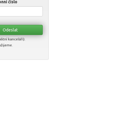
nní číslo
itní kanceláři).
užijeme.