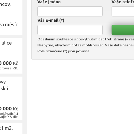
Vaše jméno
Vaše telefo
hcov,
Váš E-mail (*)
za měsíc
Odesláním souhlasíte s poskytnutím dat třetí straně (= real
 ulice
Nezbytné, abychom dotaz mohli poslat. Vaše data nezne
Pole označené (*) jsou povinné.
0 000
Kč
provize RK.
ovy
lská
0 000
Kč
dávající si
ujícího dle
21 m2,