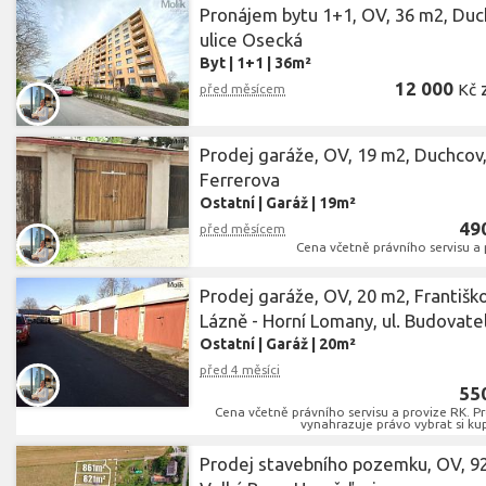
Pronájem bytu 1+1, OV, 36 m2, Duc
ulice Osecká
Byt
|
1+1
|
36m²
12 000
Kč
před měsícem
Prodej garáže, OV, 19 m2, Duchcov,
Ferrerova
Ostatní
|
Garáž
|
19m²
49
před měsícem
Cena včetně právního servisu a 
Prodej garáže, OV, 20 m2, Františk
Lázně - Horní Lomany, ul. Budovate
Ostatní
|
Garáž
|
20m²
před 4 měsíci
55
Cena včetně právního servisu a provize RK. Pro
vynahrazuje právo vybrat si kup
Prodej stavebního pozemku, OV, 9