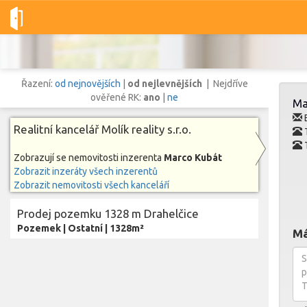
Dobré-nemovitosti.cz
Molík reality s.r.o.
Marco Kubát
Vše
Řazení:
od nejnovějších
|
od nejlevnějších
| Nejdříve
ověřené RK:
ano
|
ne
Ma
E
Realitní kancelář Molík reality s.r.o.
Vše
Byty
Domy
Pozemky
Zobrazují se nemovitosti inzerenta
Marco Kubát
Zobrazit inzeráty všech inzerentů
Zobrazit nemovitosti všech kanceláří
Lokalita
Lokalita
Lokalita
Prodej pozemku 1328 m Drahelčice
Cena
Pozemek
|
Ostatní
|
1328m²
Má