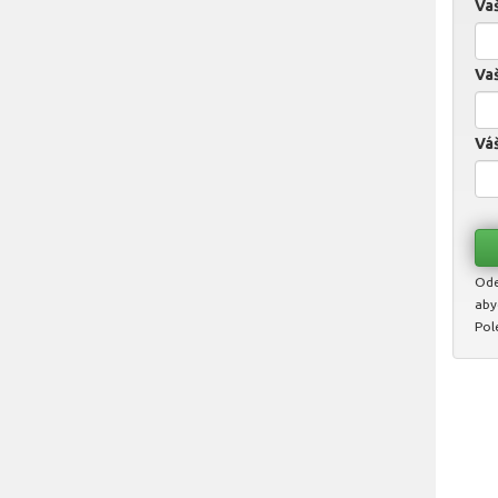
Va
Vaš
Váš
Ode
aby
Pol