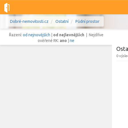
Dobré-nemovitosti.cz
Ostatní
Půdní prostor
Řazení:
od nejnovějších
|
od nejlevnějších
| Nejdříve
ověřené RK:
ano
|
ne
Osta
0 výsl
Vše
Byty
Domy
Pozemky
Lokalita
Lokalita
Lokalita
Cena
Zob