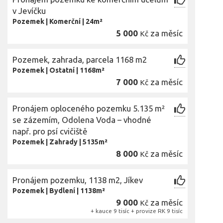
v Jevíčku
Pozemek
|
Komerční
|
24m²
5 000
za měsíc
Kč
Pozemek, zahrada, parcela 1168 m2
Pozemek
|
Ostatní
|
1168m²
7 000
za měsíc
Kč
Pronájem oploceného pozemku 5.135 m²
se zázemím, Odolena Voda – vhodné
např. pro psí cvičiště
Pozemek
|
Zahrady
|
5135m²
8 000
za měsíc
Kč
Pronájem pozemku, 1138 m2, Jíkev
Pozemek
|
Bydlení
|
1138m²
9 000
za měsíc
Kč
+ kauce 9 tisíc + provize RK 9 tisíc