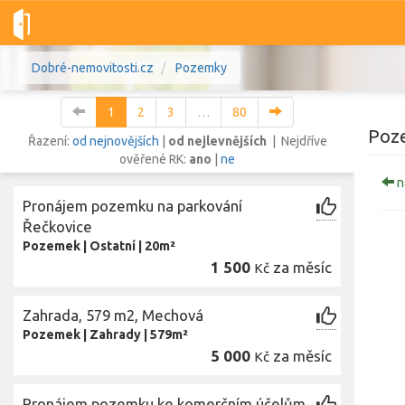
Dobré-nemovitosti.cz
Pozemky
1
2
3
…
80
Poz
Řazení:
od nejnovějších
|
od nejlevnějších
| Nejdříve
ověřené RK:
ano
|
ne
n
Vše
Byty
Domy
Pozemky
Pronájem pozemku na parkování
Řečkovice
Pozemek
|
Ostatní
|
20m²
Lokalita
Lokalita
1 500
za měsíc
Kč
Lokalita
Cena
Zahrada, 579 m2, Mechová
Pozemek
|
Zahrady
|
579m²
5 000
za měsíc
Kč
Zo
Pronájem pozemku ke komerčním účelům