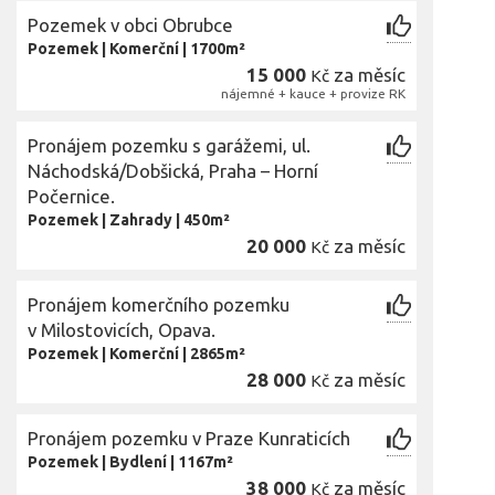
Pozemek v obci Obrubce
Pozemek
|
Komerční
|
1700m²
15 000
za měsíc
Kč
nájemné + kauce + provize RK
Pronájem pozemku s garážemi, ul.
Náchodská/Dobšická, Praha – Horní
Počernice.
Pozemek
|
Zahrady
|
450m²
20 000
za měsíc
Kč
Pronájem komerčního pozemku
v Milostovicích, Opava.
Pozemek
|
Komerční
|
2865m²
28 000
za měsíc
Kč
Pronájem pozemku v Praze Kunraticích
Pozemek
|
Bydlení
|
1167m²
38 000
za měsíc
Kč