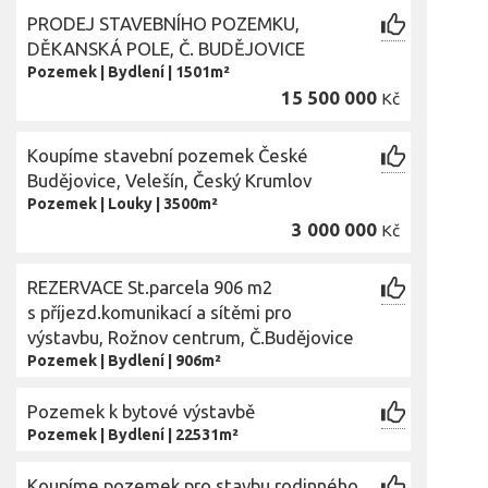
PRODEJ STAVEBNÍHO POZEMKU,
DĚKANSKÁ POLE, Č. BUDĚJOVICE
Pozemek
|
Bydlení
|
1501m²
15 500 000
Kč
Koupíme stavební pozemek České
Budějovice, Velešín, Český Krumlov
Pozemek
|
Louky
|
3500m²
3 000 000
Kč
REZERVACE St.parcela 906 m2
s příjezd.komunikací a sítěmi pro
výstavbu, Rožnov centrum, Č.Budějovice
Pozemek
|
Bydlení
|
906m²
Pozemek k bytové výstavbě
Pozemek
|
Bydlení
|
22531m²
Koupíme pozemek pro stavbu rodinného