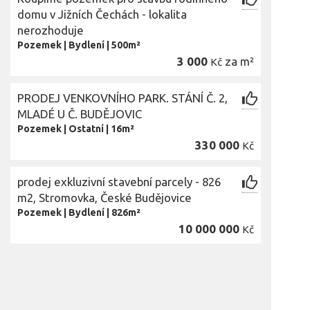
domu v Jižních Čechách - lokalita
nerozhoduje
Pozemek
|
Bydlení
|
500m²
3 000
za m²
Kč
PRODEJ VENKOVNÍHO PARK. STÁNÍ Č. 2,
MLADÉ U Č. BUDĚJOVIC
Pozemek
|
Ostatní
|
16m²
330 000
Kč
prodej exkluzivní stavební parcely - 826
m2, Stromovka, České Budějovice
Pozemek
|
Bydlení
|
826m²
10 000 000
Kč