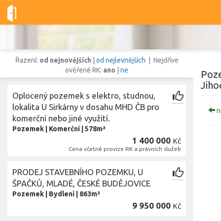
Dobré-nemovitosti.cz
obec České Budějovice, okres České Budě
Řazení:
od nejnovějších
|
od nejlevnějších
| Nejdříve
ověřené RK:
ano
|
ne
Poze
Jiho
Oplocený pozemek s elektro, studnou,
Vše
Byty
Domy
Pozemky
lokalita U Sirkárny v dosahu MHD ČB pro
n
komerční nebo jiné využití.
Pozemek
|
Komerční
|
578m²
Lokalita
1 400 000
Kč
Lokalita
obec České Budějovice
,
okres České Budějovice, Jihočeský kraj
Cena včetně provize RK a právních služeb
Cena
PRODEJ STAVEBNÍHO POZEMKU, U
ŠPAČKŮ, MLADÉ, ČESKÉ BUDĚJOVICE
Pozemek
|
Bydlení
|
863m²
9 950 000
Kč
Zo