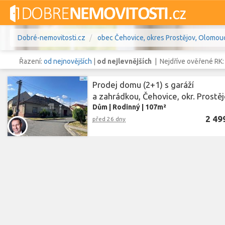
Dobré-nemovitosti.cz
obec Čehovice, okres Prostějov, Olomouc
Řazení:
od nejnovějších
|
od nejlevnějších
| Nejdříve ověřené RK
Prodej domu (2+1) s garáží
a zahrádkou, Čehovice, okr. Prostě
Dům
|
Rodinný
|
107m²
Vše
Byty
Domy
Pozemky
2 49
před 26 dny
Lokalita
obec Čehovice
,
okres Prostějov
Lokalita
Cena