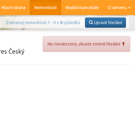
Hlavní strana
Nemovitosti
Realitní kanceláře
O serveru
Zobrazuji nemovitosti 1 - 0 z
0
výsledků
Upravit hledání
Nic nenalezeno, zkuste změnit hledání
res Český
Prodej
Pronájem