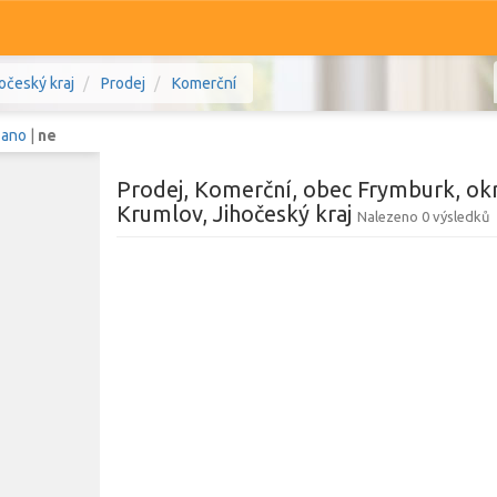
očeský kraj
Prodej
Komerční
:
ano
|
ne
Prodej, Komerční, obec Frymburk, ok
Krumlov, Jihočeský kraj
Nalezeno 0 výsledků
Komerční
Ostatní
mlov, Jihočeský kraj
Prodej i pronájem
Typ
Typ
Zobrazit
1 240
nemovitostí