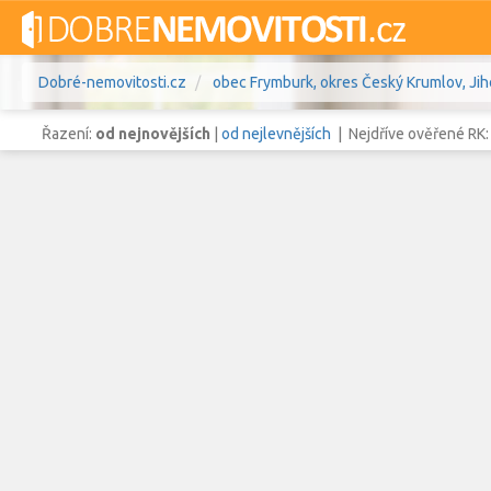
Dobré-nemovitosti.cz
obec Frymburk, okres Český Krumlov, Jih
Řazení:
od nejnovějších
|
od nejlevnějších
| Nejdříve ověřené RK
Vše
Byty
Domy
Pozemky
Lokalita
obec Frymburk
,
okres Český Kru
Lokalita
Cena