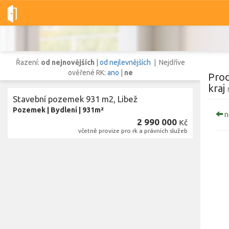
Dobré-nemovitosti.cz
obec Libež, okres Benešov, Středočeský 
Řazení:
od nejnovějších
|
od nejlevnějších
| Nejdříve
ověřené RK:
ano
|
ne
Prod
kraj
Stavební pozemek 931 m2, Libež
Vše
Byty
Domy
Pozemky
Pozemek
|
Bydlení
|
931m²
n
2 990 000
Kč
včetně provize pro rk a právních služeb
Lokalita
Lokalita
obec Libež
,
okres Benešov, Středočeský kraj
Cena
Zo