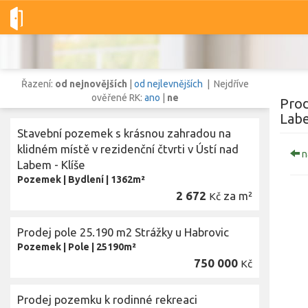
Dobré-nemovitosti.cz
obec Ústí nad Labem, okres Ústí nad Labe
Řazení:
od nejnovějších
|
od nejlevnějších
| Nejdříve
ověřené RK:
ano
|
ne
Prod
Labe
Stavební pozemek s krásnou zahradou na
Vše
Byty
Domy
Pozemky
klidném místě v rezidenční čtvrti v Ústí nad
n
Labem - Klíše
Pozemek
|
Bydlení
|
1362m²
Lokalita
2 672
za m²
Kč
Lokalita
obec Ústí nad Labem
,
okres Ústí nad Labem, Ústecký kraj
Cena
Prodej pole 25.190 m2 Strážky u Habrovic
Pozemek
|
Pole
|
25190m²
750 000
Kč
Zo
Prodej pozemku k rodinné rekreaci