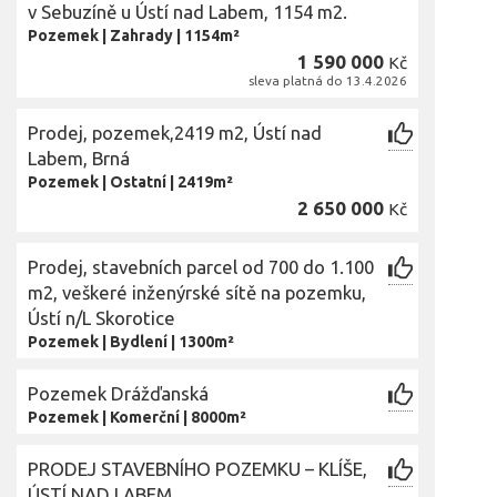
v Sebuzíně u Ústí nad Labem, 1154 m2.
Pozemek
|
Zahrady
|
1154m²
1 590 000
Kč
sleva platná do 13.4.2026
Prodej, pozemek,2419 m2, Ústí nad
Labem, Brná
Pozemek
|
Ostatní
|
2419m²
2 650 000
Kč
Prodej, stavebních parcel od 700 do 1.100
m2, veškeré inženýrské sítě na pozemku,
Ústí n/L Skorotice
Pozemek
|
Bydlení
|
1300m²
Pozemek Drážďanská
Pozemek
|
Komerční
|
8000m²
PRODEJ STAVEBNÍHO POZEMKU – KLÍŠE,
ÚSTÍ NAD LABEM