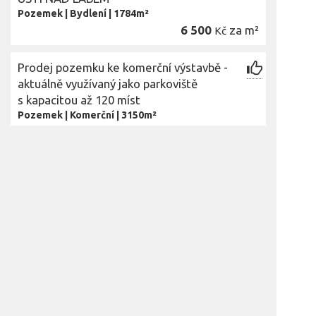
Pozemek
|
Bydlení
|
1784m²
6 500
za m²
Kč
Prodej pozemku ke komerční výstavbě -
aktuálně využívaný jako parkoviště
s kapacitou až 120 míst
Pozemek
|
Komerční
|
3150m²