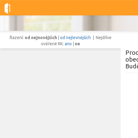
Dobré-nemovitosti.cz
obec Borovany, okres České Budějovice, 
Řazení:
od nejnovějších
|
od nejlevnějších
| Nejdříve
ověřené RK:
ano
|
ne
Prod
obec
Budě
Vše
Byty
Domy
Pozemky
Lokalita
Lokalita
obec Borovany
,
okres České Budějovice, Jihočeský kraj
Cena