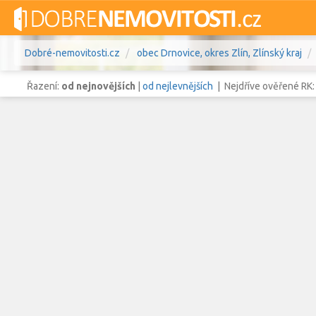
Dobré-nemovitosti.cz
obec Drnovice, okres Zlín, Zlínský kraj
Řazení:
od nejnovějších
|
od nejlevnějších
| Nejdříve ověřené RK
Vše
Byty
Domy
Pozemky
Lokalita
obec Drnovice
,
okres Zlín, Zlínsk
Lokalita
Cena