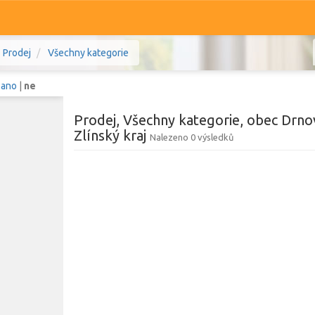
Prodej
Všechny kategorie
:
ano
|
ne
Prodej, Všechny kategorie, obec Drnov
Zlínský kraj
Nalezeno 0 výsledků
Komerční
Ostatní
ý kraj
Prodej i pronájem
Zobr