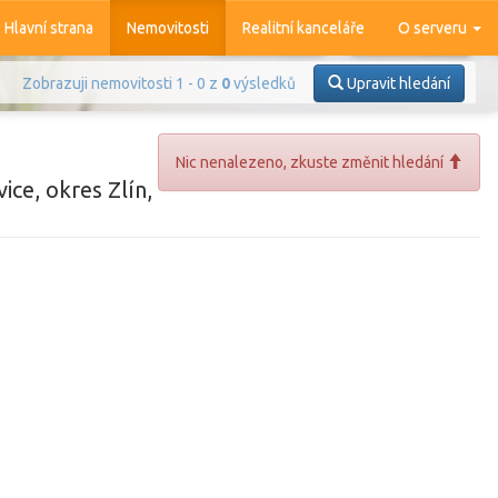
Hlavní strana
Nemovitosti
Realitní kanceláře
O serveru
Zobrazuji nemovitosti 1 - 0 z
0
výsledků
Upravit hledání
Nic nenalezeno, zkuste změnit hledání
ice, okres Zlín,
Prodej
Pronájem
azit
4 377
nemovitostí