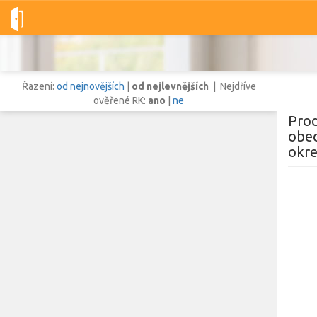
Dobré-nemovitosti.cz
obec Louka u Litvínova, okres Most, Ústec
Řazení:
od nejnovějších
|
od nejlevnějších
| Nejdříve
ověřené RK:
ano
|
ne
Prod
obec
okre
Vše
Byty
Domy
Pozemky
Lokalita
Lokalita
obec Louka u Litvínova
,
okres Most, Ústecký kraj
Cena