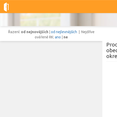
Dobré-nemovitosti.cz
obec Louka u Litvínova, okres Most, Ústec
Řazení:
od nejnovějších
|
od nejlevnějších
| Nejdříve
ověřené RK:
ano
|
ne
Prod
obec
okre
Vše
Byty
Domy
Pozemky
Lokalita
Lokalita
obec Louka u Litvínova
,
okres Most, Ústecký kraj
Cena