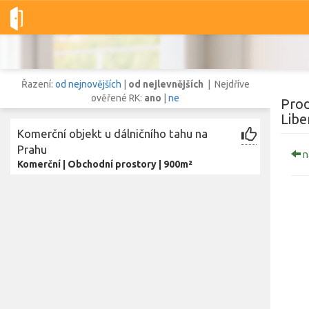
Dobré-nemovitosti.cz
obec Stráž nad Nisou, okres Liberec, Libe
Řazení:
od nejnovějších
|
od nejlevnějších
| Nejdříve
ověřené RK:
ano
|
ne
Prod
Libe
Komerční objekt u dálničního tahu na
Vše
Byty
Domy
Pozemky
Prahu
n
Komerční
|
Obchodní prostory
|
900m²
Lokalita
Lokalita
obec Stráž nad Nisou
,
okres Liberec, Liberecký kraj
Cena