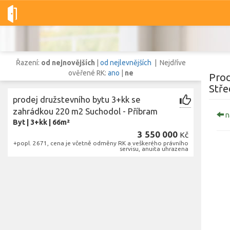
Dobré-nemovitosti.cz
obec Suchodol, okres Příbram, Středočes
Řazení:
od nejnovějších
|
od nejlevnějších
| Nejdříve
ověřené RK:
ano
|
ne
Prod
Stře
prodej družstevního bytu 3+kk se
Vše
Byty
Domy
Pozemky
zahrádkou 220 m2 Suchodol - Příbram
n
Byt
|
3+kk
|
66m²
3 550 000
Kč
Lokalita
+popl. 2671, cena je včetně odměny RK a veškerého právního
servisu, anuita uhrazena
Lokalita
obec Suchodol
,
okres Příbram, Středočeský kraj
Cena