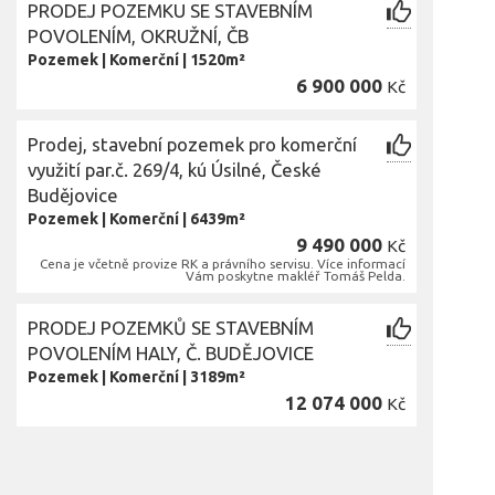
PRODEJ POZEMKU SE STAVEBNÍM
POVOLENÍM, OKRUŽNÍ, ČB
Pozemek
|
Komerční
|
1520m²
6 900 000
Kč
Prodej, stavební pozemek pro komerční
využití par.č. 269/4, kú Úsilné, České
Budějovice
Pozemek
|
Komerční
|
6439m²
9 490 000
Kč
Cena je včetně provize RK a právního servisu. Více informací
Vám poskytne makléř Tomáš Pelda.
PRODEJ POZEMKŮ SE STAVEBNÍM
POVOLENÍM HALY, Č. BUDĚJOVICE
Pozemek
|
Komerční
|
3189m²
12 074 000
Kč