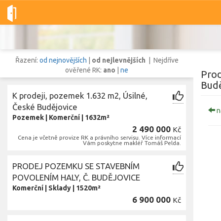
Dobré-nemovitosti.cz
obec Úsilné, okres České Budějovice, Jih
Řazení:
od nejnovějších
|
od nejlevnějších
| Nejdříve
ověřené RK:
ano
|
ne
Prod
Budě
K prodeji, pozemek 1.632 m2, Úsilné,
Vše
Byty
Domy
Pozemky
České Budějovice
n
Pozemek
|
Komerční
|
1632m²
2 490 000
Kč
Lokalita
Cena je včetně provize RK a právního servisu. Více informací
Vám poskytne makléř Tomáš Pelda.
Lokalita
obec Úsilné
,
okres České Budějovice, Jihočeský kraj
Cena
PRODEJ POZEMKU SE STAVEBNÍM
POVOLENÍM HALY, Č. BUDĚJOVICE
Komerční
|
Sklady
|
1520m²
6 900 000
Kč