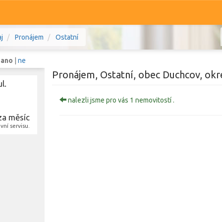
j
Pronájem
Ostatní
:
ano
|
ne
Pronájem, Ostatní, obec Duchcov, okre
l.
nalezli jsme pro vás 1 nemovitostí .
Komerční
Ostatní
za měsíc
ní servisu.
tecký kraj
Prodej i pronájem
Typ
Typ
Zobrazit
129
nemovitostí