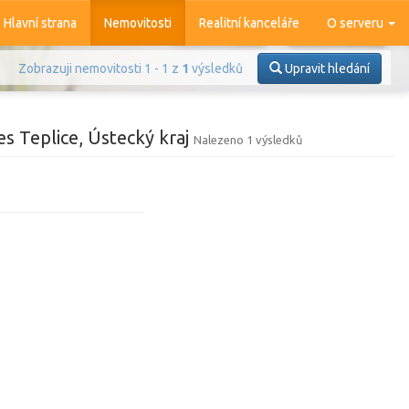
Hlavní strana
Nemovitosti
Realitní kanceláře
O serveru
Zobrazuji nemovitosti 1 - 1 z
1
výsledků
Upravit hledání
s Teplice, Ústecký kraj
Nalezeno 1 výsledků
Prodej
Pronájem