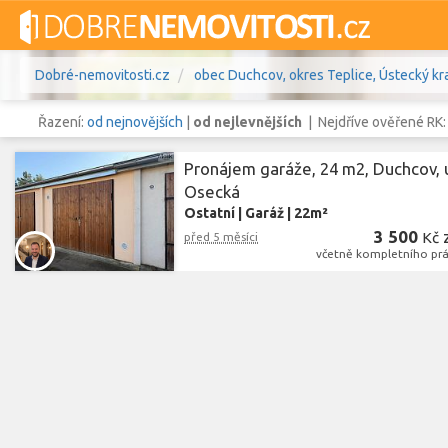
Dobré-nemovitosti.cz
obec Duchcov, okres Teplice, Ústecký kra
Řazení:
od nejnovějších
|
od nejlevnějších
| Nejdříve ověřené RK
Pronájem garáže, 24 m2, Duchcov, u
Osecká
Ostatní
|
Garáž
|
22m²
Vše
Byty
Domy
Pozemky
3 500
Kč
před 5 měsíci
včetně kompletního práv
Lokalita
obec Duchcov
,
okres Teplice, Ús
Lokalita
Cena