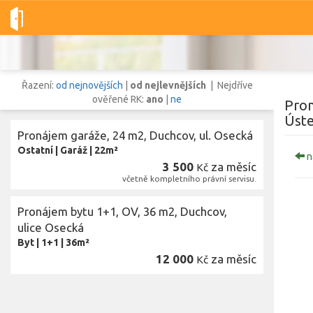
Dobré-nemovitosti.cz
obec Duchcov, okres Teplice, Ústecký kra
Řazení:
od nejnovějších
|
od nejlevnějších
| Nejdříve
ověřené RK:
ano
|
ne
Pron
Úste
Pronájem garáže, 24 m2, Duchcov, ul. Osecká
Vše
Byty
Domy
Pozemky
Ostatní
|
Garáž
|
22m²
n
3 500
za měsíc
Kč
včetně kompletního právní servisu.
Lokalita
Lokalita
obec Duchcov
,
okres Teplice, Ústecký kraj
Pronájem bytu 1+1, OV, 36 m2, Duchcov,
ulice Osecká
Cena
Byt
|
1+1
|
36m²
12 000
za měsíc
Kč