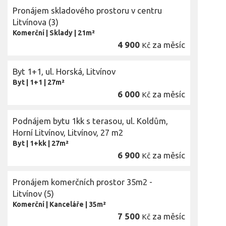
Pronájem skladového prostoru v centru
Litvínova (3)
Komerční
|
Sklady
|
21m²
4 900
za měsíc
Kč
Byt 1+1, ul. Horská, Litvínov
Byt
|
1+1
|
27m²
6 000
za měsíc
Kč
Podnájem bytu 1kk s terasou, ul. Koldům,
Horní Litvínov, Litvínov, 27 m2
Byt
|
1+kk
|
27m²
6 900
za měsíc
Kč
Pronájem komerčních prostor 35m2 -
Litvínov (5)
Komerční
|
Kanceláře
|
35m²
7 500
za měsíc
Kč