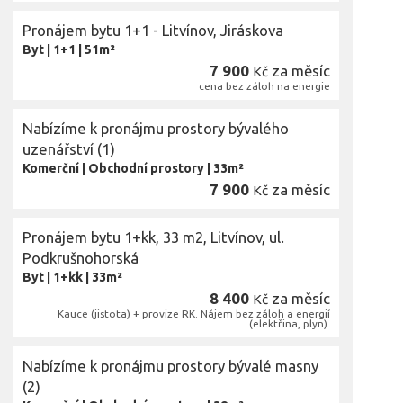
Pronájem bytu 1+1 - Litvínov, Jiráskova
Byt
|
1+1
|
51m²
7 900
za měsíc
Kč
cena bez záloh na energie
Nabízíme k pronájmu prostory bývalého
uzenářství (1)
Komerční
|
Obchodní prostory
|
33m²
7 900
za měsíc
Kč
Pronájem bytu 1+kk, 33 m2, Litvínov, ul.
Podkrušnohorská
Byt
|
1+kk
|
33m²
8 400
za měsíc
Kč
Kauce (jistota) + provize RK. Nájem bez záloh a energií
(elektřina, plyn).
Nabízíme k pronájmu prostory bývalé masny
(2)