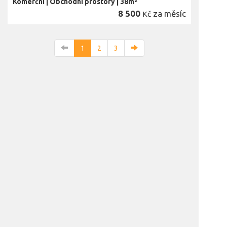
Komerční
|
Obchodní prostory
|
38m²
8 500
za měsíc
Kč
1
2
3