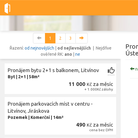
Dobré-nemovitosti.cz
obec Litvínov, okres Most, Ústecký kraj
1
2
3
Pron
Řazení:
od nejnovějších
|
od nejlevnějších
| Nejdříve
Úste
ověřené RK:
ano
|
ne
Vše
Byty
Domy
Pozemky
n
Pronájem bytu 2+1 s balkonem, Litvínov
Byt
|
2+1
|
58m²
11 000
za měsíc
Lokalita
Kč
+ 1.000Kč zálohy
Lokalita
obec Litvínov
,
okres Most, Ústecký kraj
Cena
Pronájem parkovacích míst v centru -
Litvínov, Jiráskova
Pozemek
|
Komerční
|
14m²
490
za měsíc
Kč
cena bez DPH