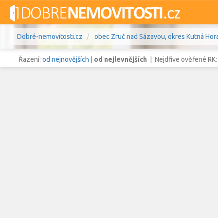
Dobré-nemovitosti.cz
obec Zruč nad Sázavou, okres Kutná Hora
Řazení:
od nejnovějších
|
od nejlevnějších
| Nejdříve ověřené RK
Vše
Byty
Domy
Pozemky
Lokalita
obec Zruč nad Sázavou
,
okres
Lokalita
Cena