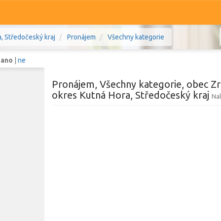
, Středočeský kraj
Pronájem
Všechny kategorie
:
ano
|
ne
Pronájem, Všechny kategorie, obec Zr
okres Kutná Hora, Středočeský kraj
Nal
Komerční
Ostatní
 Kutná Hora, Středočeský kraj
Prodej i pronájem
Zobr