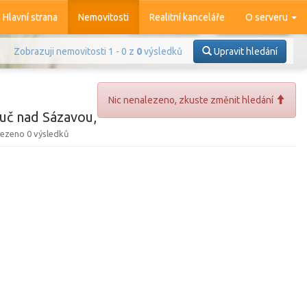
Hlavní strana
Nemovitosti
Realitní kanceláře
O serveru
Zobrazuji nemovitosti 1 - 0 z
0
výsledků
Upravit hledání
Nic nenalezeno, zkuste změnit hledání
uč nad Sázavou,
ezeno 0 výsledků
Prodej
Pronájem
azit
4 376
nemovitostí