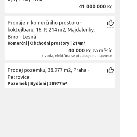
41 000 000
Kč
Pronájem komerčního prostoru -
koktejlbaru, 16. P, 214 m2, Majdalenky,
Brno - Lesná
Komerční
|
Obchodní prostory
|
214m²
40 000
za měsíc
Kč
+ voda, elektřina se přepisuje na nájemce
Prodej pozemku, 38.977 m2, Praha -
Petrovice
Pozemek
|
Bydlení
|
38977m²