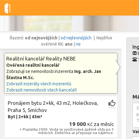
Dobré-nemovitosti.cz
Reality NEBE
Ing. arch. Jan Šťastna M.
Řazení:
od nejnovějších
|
od nejlevnějších
| Nejdříve
ověřené RK:
ano
|
ne
In
E
Realitní kancelář Reality NEBE
Ověřená realitní kancelář
Vše
Byty
Domy
Pozemky
Zobrazují se nemovitosti inzerenta
Ing. arch. Jan
Šťastna M.Sc.
Zobrazit inzeráty všech inzerentů
Lokalita
Zobrazit nemovitosti všech kanceláří
Lokalita
Lokalita
Má
Pronájem bytu 2+kk, 43 m2, Holečkova,
Cena
Praha 5, Smíchov
Byt
|
2+kk
|
43m²
19 000
za měsíc
Kč
+ Poplatky 2000. Voda se vyúčtovává zpětně vždy po 3
Va
měsících. Elektřina se přepisuje na nájemce.