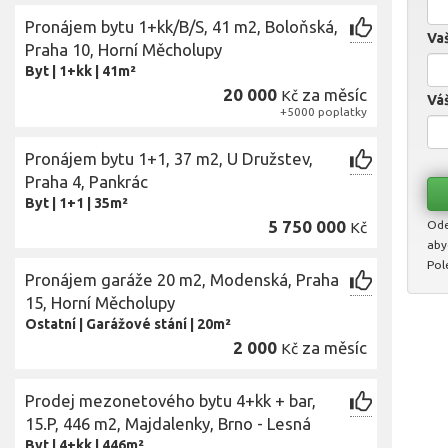
Pronájem bytu 1+kk/B/S, 41 m2, Boloňská,
Vaš
Praha 10, Horní Měcholupy
Byt
|
1+kk
|
41m²
20 000
za měsíc
Kč
Váš
+5000 poplatky
Pronájem bytu 1+1, 37 m2, U Družstev,
Praha 4, Pankrác
Byt
|
1+1
|
35m²
5 750 000
Ode
Kč
aby
Pol
Pronájem garáže 20 m2, Modenská, Praha
15, Horní Měcholupy
Ostatní
|
Garážové stání
|
20m²
2 000
za měsíc
Kč
Prodej mezonetového bytu 4+kk + bar,
15.P, 446 m2, Majdalenky, Brno - Lesná
Byt
|
4+kk
|
446m²