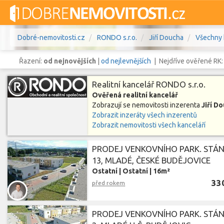
Dobré-nemovitosti.cz
RONDO s.r.o.
Jiří Doucha
Všechny 
Řazení:
od nejnovějších
|
od nejlevnějších
| Nejdříve ověřené RK
Realitní kancelář RONDO s.r.o.
Ověřená realitní kancelář
Zobrazují se nemovitosti inzerenta
Jiří D
Vše
Byty
Domy
Pozemky
Zobrazit inzeráty všech inzerentů
Zobrazit nemovitosti všech kanceláří
Lokalita
Lokalita
Lokalita
PRODEJ VENKOVNÍHO PARK. STÁNÍ
13, MLADÉ, ČESKÉ BUDĚJOVICE
Cena
Ostatní
|
Ostatní
|
16m²
33
před rokem
PRODEJ VENKOVNÍHO PARK. STÁNÍ