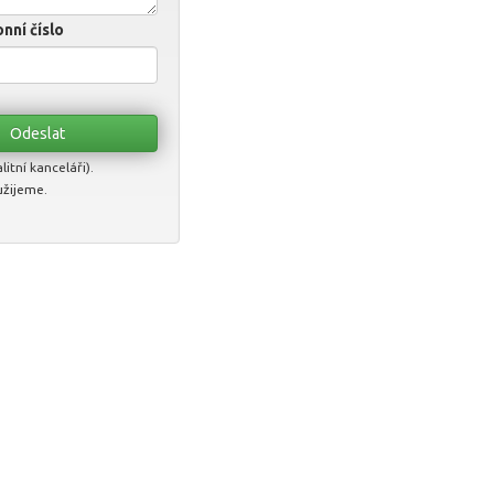
nní číslo
itní kanceláři).
užijeme.