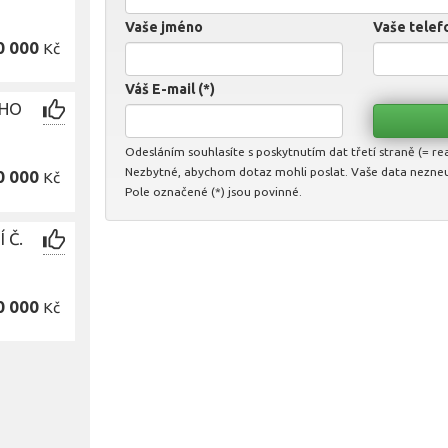
Vaše jméno
Vaše telefo
0 000
Kč
Váš E-mail (*)
ÍHO
Odesláním souhlasíte s poskytnutím dat třetí straně (= real
Nezbytné, abychom dotaz mohli poslat. Vaše data nezne
0 000
Kč
Pole označené (*) jsou povinné.
 Č.
0 000
Kč