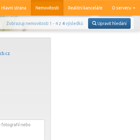
Hlavní strana
Nemovitosti
Realitní kanceláře
O serveru
Zobrazuji nemovitosti 1 - 4 z
4
výsledků
Upravit hledání
cb.cz
Prodej
Pronájem
azit
4 370
nemovitostí