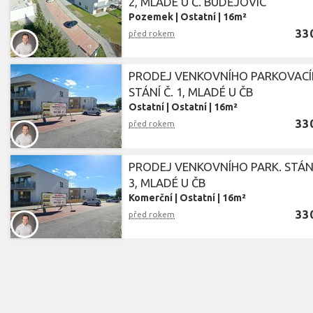
2, MLADÉ U Č. BUDĚJOVIC
Pozemek
|
Ostatní
|
16m²
33
před rokem
PRODEJ VENKOVNÍHO PARKOVAC
STÁNÍ Č. 1, MLADÉ U ČB
Ostatní
|
Ostatní
|
16m²
33
před rokem
PRODEJ VENKOVNÍHO PARK. STÁNÍ
3, MLADÉ U ČB
Komerční
|
Ostatní
|
16m²
33
před rokem