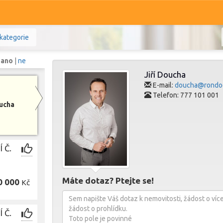
kategorie
:
ano
|
ne
Jiří Doucha
E-mail:
doucha@rondo
Telefon: 777 101 001
oucha
Komerční
Ostatní
Prodej i pronájem
 Č.
Zobr
Máte dotaz? Ptejte se!
0 000
Kč
 Č.