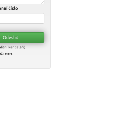
nní číslo
itní kanceláři).
užijeme.