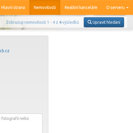
Hlavní strana
Nemovitosti
Realitní kanceláře
O serveru
Zobrazuji nemovitosti 1 - 4 z
4
výsledků
Upravit hledání
cb.cz
Prodej
Pronájem
azit
4 365
nemovitostí