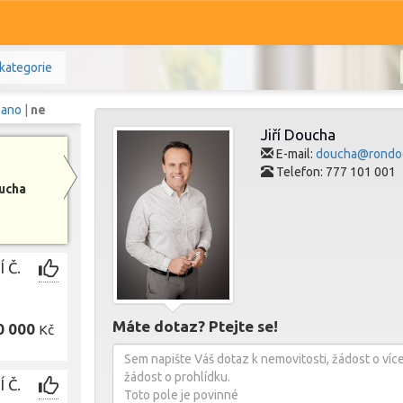
kategorie
:
ano
|
ne
Jiří Doucha
E-mail:
doucha@rondo
Telefon: 777 101 001
oucha
Komerční
Ostatní
Prodej i pronájem
 Č.
Zobr
Máte dotaz? Ptejte se!
0 000
Kč
 Č.