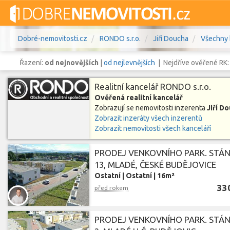
Dobré-nemovitosti.cz
RONDO s.r.o.
Jiří Doucha
Všechny 
Řazení:
od nejnovějších
|
od nejlevnějších
| Nejdříve ověřené RK
Realitní kancelář RONDO s.r.o.
Ověřená realitní kancelář
Zobrazují se nemovitosti inzerenta
Jiří D
Vše
Byty
Domy
Pozemky
Zobrazit inzeráty všech inzerentů
Zobrazit nemovitosti všech kanceláří
Lokalita
Lokalita
Lokalita
PRODEJ VENKOVNÍHO PARK. STÁNÍ
13, MLADÉ, ČESKÉ BUDĚJOVICE
Cena
Ostatní
|
Ostatní
|
16m²
33
před rokem
PRODEJ VENKOVNÍHO PARK. STÁNÍ