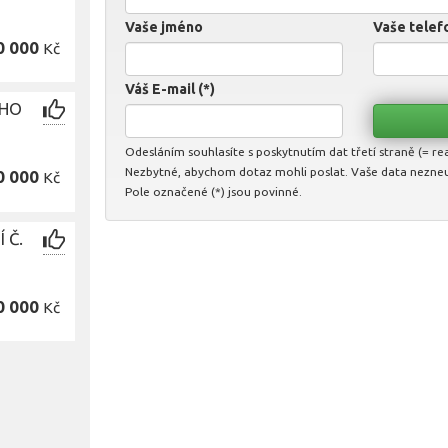
Vaše jméno
Vaše telefo
0 000
Kč
Váš E-mail (*)
ÍHO
Odesláním souhlasíte s poskytnutím dat třetí straně (= real
Nezbytné, abychom dotaz mohli poslat. Vaše data nezne
0 000
Kč
Pole označené (*) jsou povinné.
 Č.
0 000
Kč