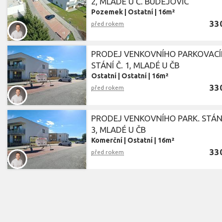
2, MLADÉ U Č. BUDĚJOVIC
Pozemek
|
Ostatní
|
16m²
33
před rokem
PRODEJ VENKOVNÍHO PARKOVAC
STÁNÍ Č. 1, MLADÉ U ČB
Ostatní
|
Ostatní
|
16m²
33
před rokem
PRODEJ VENKOVNÍHO PARK. STÁNÍ
3, MLADÉ U ČB
Komerční
|
Ostatní
|
16m²
33
před rokem