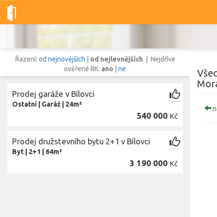
Dobré-nemovitosti.cz
obec Bílovec, okres Nový Jičín, Moravsko
Řazení:
od nejnovějších
|
od nejlevnějších
| Nejdříve
ověřené RK:
ano
|
ne
Všec
Mora
Prodej garáže v Bílovci
Vše
Byty
Domy
Pozemky
Ostatní
|
Garáž
|
24m²
n
540 000
Kč
Lokalita
Prodej družstevního bytu 2+1 v Bílovci
Lokalita
obec Bílovec
,
okres Nový Jičín, Moravskoslezský kraj
Byt
|
2+1
|
64m²
Cena
3 190 000
Kč