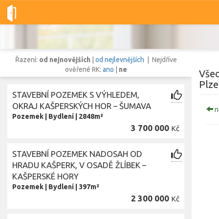
Dobré-nemovitosti.cz
obec Kašperské Hory, okres Klatovy, Plze
Řazení:
od nejnovějších
|
od nejlevnějších
| Nejdříve
ověřené RK:
ano
|
ne
Všec
Plze
STAVEBNÍ POZEMEK S VÝHLEDEM,
Vše
Byty
Domy
Pozemky
OKRAJ KAŠPERSKÝCH HOR – ŠUMAVA
n
Pozemek
|
Bydlení
|
2848m²
3 700 000
Kč
Lokalita
Lokalita
obec Kašperské Hory
,
okres Klatovy, Plzeňský kraj
STAVEBNÍ POZEMEK NADOSAH OD
Cena
HRADU KAŠPERK, V OSADĚ ŽLÍBEK –
KAŠPERSKÉ HORY
Pozemek
|
Bydlení
|
397m²
2 300 000
Kč