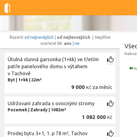
Dobré-nemovitosti.cz
obec Tachov, okres Tachov, Plzeňský kra
Řazení:
od nejnovějších
|
od nejlevnějších
| Nejdříve
ověřené RK:
ano
|
ne
Všec
Naleze
Útulná slunná garsonka (1+kk) ve třetím
Vše
Byty
Domy
Pozemky
patře panelového domu s výtahem
n
v Tachově
Byt
|
1+kk
|
22m²
Lokalita
9 000
za měsíc
Kč
Lokalita
obec Tachov
,
okres Tachov, Plzeňský kraj
Cena
Udržovaní zahrada s ovocnými stromy
Pozemek
|
Zahrady
|
1082m²
1 082 000
Kč
Prodej bytu 3+1, 1. p 78 m², Tachov