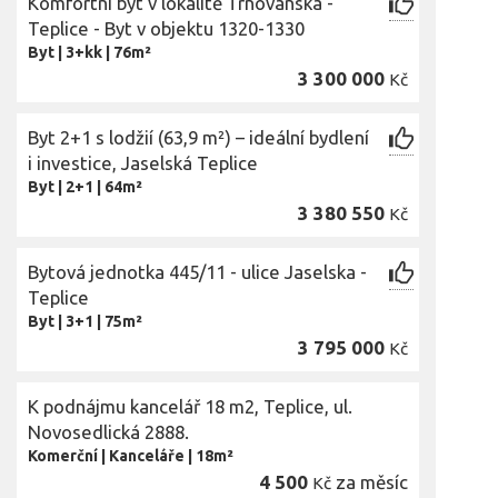
Komfortní byt v lokalitě Trnovanska -
Teplice - Byt v objektu 1320-1330
Byt
|
3+kk
|
76m²
3 300 000
Kč
Byt 2+1 s lodžií (63,9 m²) – ideální bydlení
i investice, Jaselská Teplice
Byt
|
2+1
|
64m²
3 380 550
Kč
Bytová jednotka 445/11 - ulice Jaselska -
Teplice
Byt
|
3+1
|
75m²
3 795 000
Kč
K podnájmu kancelář 18 m2, Teplice, ul.
Novosedlická 2888.
Komerční
|
Kanceláře
|
18m²
4 500
za měsíc
Kč