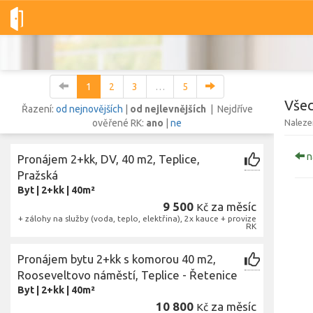
Dobré-nemovitosti.cz
obec Teplice, okres Teplice, Ústecký kraj
1
2
3
…
5
Všec
Řazení:
od nejnovějších
|
od nejlevnějších
| Nejdříve
ověřené RK:
ano
|
ne
Naleze
Vše
Byty
Domy
Pozemky
n
Pronájem 2+kk, DV, 40 m2, Teplice,
Pražská
Byt
|
2+kk
|
40m²
Lokalita
Lokalita
9 500
za měsíc
Kč
obec Teplice
,
okres Teplice, Ústecký kraj
+ zálohy na služby (voda, teplo, elektřina), 2x kauce + provize
RK
Cena
Pronájem bytu 2+kk s komorou 40 m2,
Rooseveltovo náměstí, Teplice - Řetenice
Byt
|
2+kk
|
40m²
10 800
za měsíc
Kč