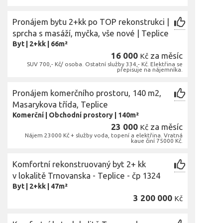
Pronájem bytu 2+kk po TOP rekonstrukci |
sprcha s masáží, myčka, vše nové | Teplice
Byt
|
2+kk
|
66m²
16 000
za měsíc
Kč
SUV 700,- Kč/ osoba. Ostatní služby 334,- Kč. Elektřina se
přepisuje na nájemníka.
Pronájem komerčního prostoru, 140 m2,
Masarykova třída, Teplice
Komerční
|
Obchodní prostory
|
140m²
23 000
za měsíc
Kč
Nájem 23000 Kč + služby voda, topení a elektřina. Vratná
kaue činí 75000 Kč.
Komfortní rekonstruovaný byt 2+ kk
v lokalitě Trnovanska - Teplice - čp 1324
Byt
|
2+kk
|
47m²
3 200 000
Kč