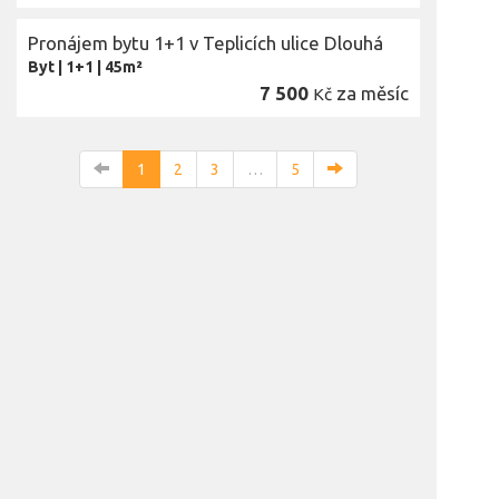
Pronájem bytu 1+1 v Teplicích ulice Dlouhá
Byt
|
1+1
|
45m²
7 500
za měsíc
Kč
1
2
3
…
5