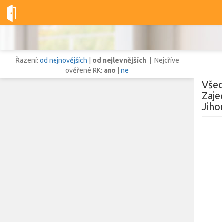
Dobré-nemovitosti.cz
obec Zaječí, okres Břeclav, Jihomoravský 
Řazení:
od nejnovějších
|
od nejlevnějších
| Nejdříve
ověřené RK:
ano
|
ne
Všec
Zaje
Jiho
Vše
Byty
Domy
Pozemky
Lokalita
Lokalita
obec Zaječí
,
okres Břeclav, Jihomoravský kraj
Cena