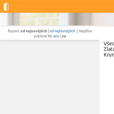
Dobré-nemovitosti.cz
obec Zlatá Koruna, okres Český Krumlov, 
Řazení:
od nejnovějších
|
od nejlevnějších
| Nejdříve
ověřené RK:
ano
|
ne
Všec
Zlat
Krum
Vše
Byty
Domy
Pozemky
Lokalita
Lokalita
obec Zlatá Koruna
,
okres Český Krumlov, Jihočeský kraj
Cena