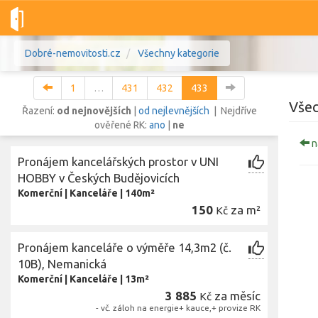
Dobré-nemovitosti.cz
Všechny kategorie
1
…
431
432
433
Všec
Řazení:
od nejnovějších
|
od nejlevnějších
| Nejdříve
ověřené RK:
ano
|
ne
n
Vše
Byty
Domy
Pozemky
Pronájem kancelářských prostor v UNI
HOBBY v Českých Budějovicích
Komerční
|
Kanceláře
|
140m²
Lokalita
Lokalita
150
za m²
Kč
Lokalita
Cena
Pronájem kanceláře o výměře 14,3m2 (č.
10B), Nemanická
Komerční
|
Kanceláře
|
13m²
3 885
za měsíc
Kč
- vč. záloh na energie+ kauce,+ provize RK