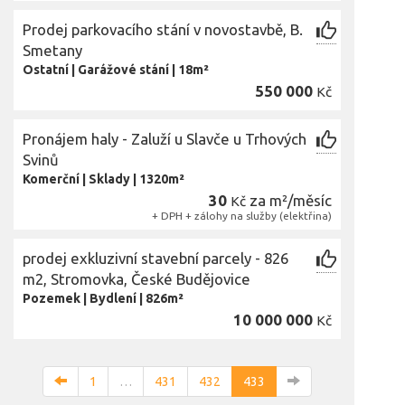
Prodej parkovacího stání v novostavbě, B.
Smetany
Ostatní
|
Garážové stání
|
18m²
550 000
Kč
Pronájem haly - Zaluží u Slavče u Trhových
Svinů
Komerční
|
Sklady
|
1320m²
30
za m²/měsíc
Kč
+ DPH + zálohy na služby (elektřina)
prodej exkluzivní stavební parcely - 826
m2, Stromovka, České Budějovice
Pozemek
|
Bydlení
|
826m²
10 000 000
Kč
1
…
431
432
433