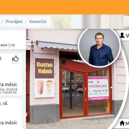
Pronájem
Komerční
V
:
ano
|
ne
0
Komerční
Ostatní
cký kraj
Prodej i pronájem
za měsíc
ina. Vratná
Typ
í 75000 Kč.
Typ
 ul.
Zobrazit
1 241
nemovitostí
za měsíc
Mo