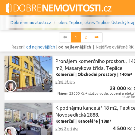
Dobré-nemovitosti.cz
obec Teplice, okres Teplice, Ústecký kraj
1
2
Řazení:
od nejnovějších
|
od nejlevnějších
| Nejdříve ověřené RK
Pronájem komerčního prostoru, 14
Vše
Byty
Domy
Pozemky
m2, Masarykova třída, Teplice
Komerční
|
Obchodní prostory
|
140m²
Lokalita
obec Teplice
,
před 16 dny
okres Teplice, Úste
Lokalita
23 000
Kč
Nájem 23000 Kč + služby voda, topení a elektř
kaue čin
Cena
K podnájmu kancelář 18 m2, Teplice,
Novosedlická 2888.
Komerční
|
Kanceláře
|
18m²
4 500
Kč
před 3 měsíci