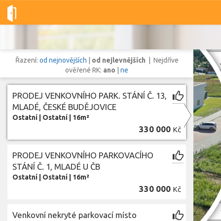
Dobré-nemovitosti.cz
obec České Budějovice, okres České Budě
Řazení:
od nejnovějších
|
od nejlevnějších
| Nejdříve
ověřené RK:
ano
|
ne
PRODEJ VENKOVNÍHO PARK. STÁNÍ Č. 13,
Vše
Byty
Domy
Pozemky
MLADÉ, ČESKÉ BUDĚJOVICE
Ostatní
|
Ostatní
|
16m²
330 000
Kč
Lokalita
Lokalita
obec České Budějovice
,
okres České Budějovice, Jihočeský kraj
PRODEJ VENKOVNÍHO PARKOVACÍHO
Cena
STÁNÍ Č. 1, MLADÉ U ČB
Ostatní
|
Ostatní
|
16m²
330 000
Kč
Zob
Venkovní nekryté parkovací místo