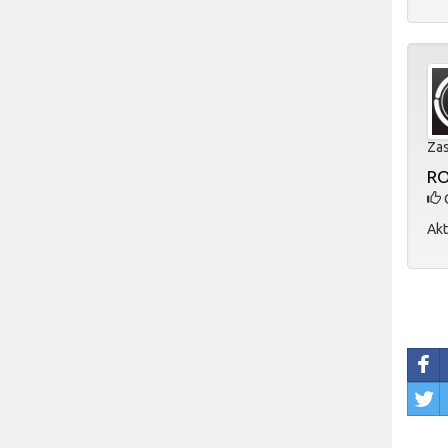
Zas
RO
O
Akt