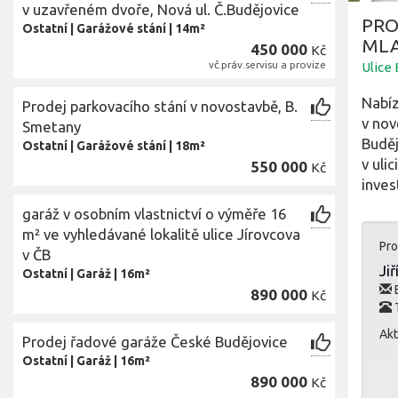
v uzavřeném dvoře, Nová ul. Č.Budějovice
PRO
Ostatní
|
Garážové stání
|
14m²
MLA
450 000
Kč
vč.práv.servisu a provize
Ulice
Nabíz
Prodej parkovacího stání v novostavbě, B.
v nov
Smetany
Buděj
Ostatní
|
Garážové stání
|
18m²
v uli
550 000
Kč
inves
garáž v osobním vlastnictví o výměře 16
m² ve vyhledávané lokalitě ulice Jírovcova
Pro
v ČB
Ji
Ostatní
|
Garáž
|
16m²
E
890 000
Kč
T
Akt
Prodej řadové garáže České Budějovice
Ostatní
|
Garáž
|
16m²
890 000
Kč