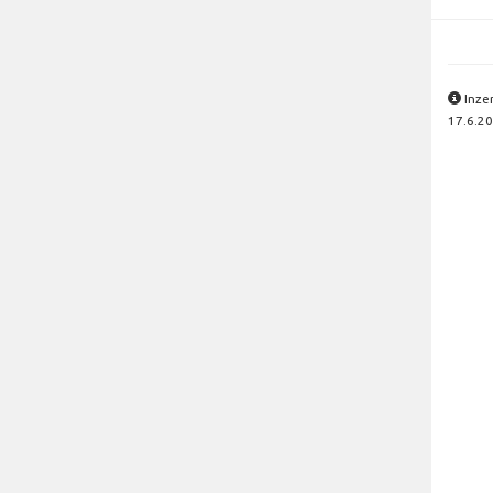
Inze
17.6.20