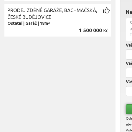
PRODEJ ZDĚNÉ GARÁŽE, BACHMAČSKÁ,
Ne
ČESKÉ BUDĚJOVICE
Ostatní
|
Garáž
|
18m²
1 500 000
Kč
Va
Vaš
Váš
Ode
aby
Pol