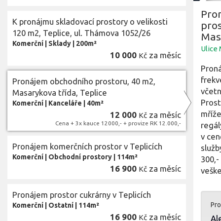
Pro
K pronájmu skladovací prostory o velikosti
pros
120 m2, Teplice, ul. Thámova 1052/26
Masa
Komerční
|
Sklady
|
200m²
Ulice 
10 000
za měsíc
Kč
Proná
frekv
Pronájem obchodního prostoru, 40 m2,
včetn
Masarykova třída, Teplice
Prost
Komerční
|
Kanceláře
|
40m²
mříže
12 000
za měsíc
Kč
Cena + 3x kauce 12000,- + provize RK 12.000,-
regál
v cen
Pronájem komerčních prostor v Teplicích
služb
Komerční
|
Obchodní prostory
|
114m²
300,-
16 900
za měsíc
Kč
veške
Pronájem prostor cukrárny v Teplicích
Pro
Komerční
|
Ostatní
|
114m²
16 900
za měsíc
Kč
Al