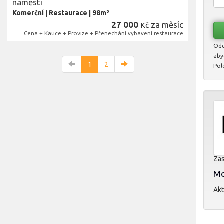
náměstí
Komerční
|
Restaurace
|
98m²
27 000
za měsíc
Kč
Cena + Kauce + Provize + Přenechání vybavení restaurace
Ode
aby
1
2
Pol
Zas
Mol
Akt