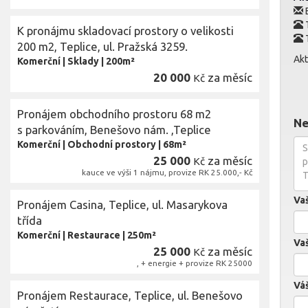
E
K pronájmu skladovací prostory o velikosti
200 m2, Teplice, ul. Pražská 3259.
Akt
Komerční
|
Sklady
|
200m²
20 000
za měsíc
Kč
Pronájem obchodního prostoru 68 m2
Ne
s parkováním, Benešovo nám. ,Teplice
Komerční
|
Obchodní prostory
|
68m²
25 000
za měsíc
Kč
kauce ve výši 1 nájmu, provize RK 25.000,- Kč
Va
Pronájem Casina, Teplice, ul. Masarykova
třída
Komerční
|
Restaurace
|
250m²
Vaš
25 000
za měsíc
Kč
, + energie + provize RK 25000
Váš
Pronájem Restaurace, Teplice, ul. Benešovo