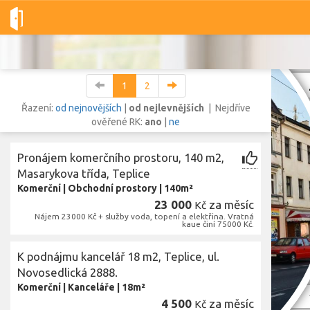
Dobré-nemovitosti.cz
obec Teplice, okres Teplice, Ústecký kraj
1
2
Řazení:
od nejnovějších
|
od nejlevnějších
| Nejdříve
ověřené RK:
ano
|
ne
Vše
Byty
Domy
Pozemky
Pronájem komerčního prostoru, 140 m2,
Masarykova třída, Teplice
Komerční
|
Obchodní prostory
|
140m²
Lokalita
Lokalita
23 000
za měsíc
Kč
obec Teplice
,
okres Teplice, Ústecký kraj
Nájem 23000 Kč + služby voda, topení a elektřina. Vratná
kaue činí 75000 Kč.
Cena
K podnájmu kancelář 18 m2, Teplice, ul.
Novosedlická 2888.
Komerční
|
Kanceláře
|
18m²
Zobr
4 500
za měsíc
Kč