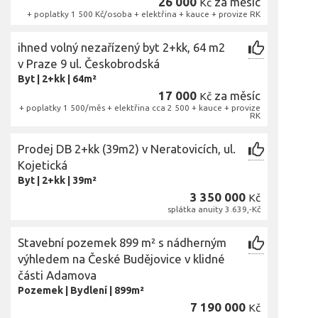
26 000
za měsíc
Kč
+ poplatky 1 500 Kč/osoba + elektřina + kauce + provize RK
ihned volný nezařízený byt 2+kk, 64 m2
v Praze 9 ul. Českobrodská
Byt
|
2+kk
|
64m²
17 000
za měsíc
Kč
+ poplatky 1 500/měs + elektřina cca 2 500 + kauce + provize
RK
Prodej DB 2+kk (39m2) v Neratovicích, ul.
Kojetická
Byt
|
2+kk
|
39m²
3 350 000
Kč
splátka anuity 3.639,-Kč
Stavební pozemek 899 m² s nádherným
výhledem na České Budějovice v klidné
části Adamova
Pozemek
|
Bydlení
|
899m²
7 190 000
Kč