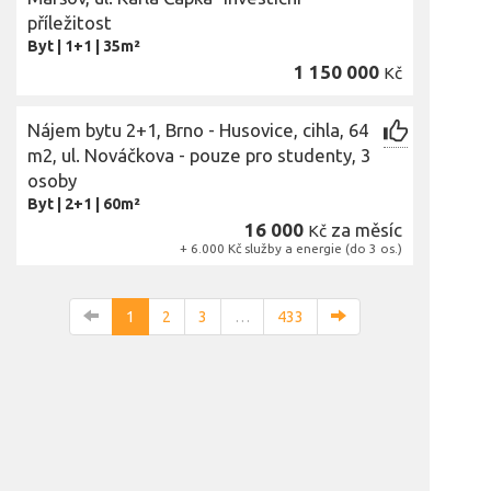
příležitost
Byt
|
1+1
|
35m²
1 150 000
Kč
Nájem bytu 2+1, Brno - Husovice, cihla, 64
m2, ul. Nováčkova - pouze pro studenty, 3
osoby
Byt
|
2+1
|
60m²
16 000
za měsíc
Kč
+ 6.000 Kč služby a energie (do 3 os.)
1
2
3
…
433