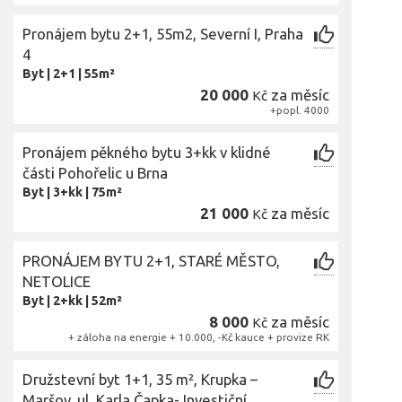
Pronájem bytu 2+1, 55m2, Severní I, Praha
4
Byt
|
2+1
|
55m²
20 000
za měsíc
Kč
+popl. 4000
Pronájem pěkného bytu 3+kk v klidné
části Pohořelic u Brna
Byt
|
3+kk
|
75m²
21 000
za měsíc
Kč
PRONÁJEM BYTU 2+1, STARÉ MĚSTO,
NETOLICE
Byt
|
2+kk
|
52m²
8 000
za měsíc
Kč
+ záloha na energie + 10.000, -Kč kauce + provize RK
Družstevní byt 1+1, 35 m², Krupka –
Maršov, ul. Karla Čapka- Investiční