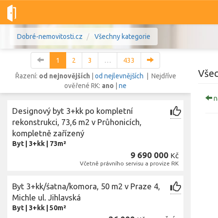
Dobré-nemovitosti.cz
Všechny kategorie
1
2
3
…
433
Všec
Řazení:
od nejnovějších
|
od nejlevnějších
| Nejdříve
ověřené RK:
ano
|
ne
n
Vše
Byty
Domy
Pozemky
Designový byt 3+kk po kompletní
rekonstrukci, 73,6 m2 v Průhonicích,
kompletně zařízený
Lokalita
Lokalita
Byt
|
3+kk
|
73m²
Lokalita
9 690 000
Kč
Cena
Včetně právního servisu a provize RK
Byt 3+kk/śatna/komora, 50 m2 v Praze 4,
Michle ul. Jihlavská
Byt
|
3+kk
|
50m²