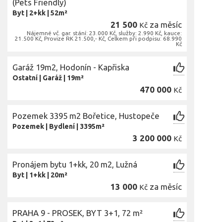
(Pets Friendly)
Byt
|
2+kk
|
52m²
21 500
za měsíc
Kč
Nájemné vč. gar. stání: 23.000 Kč, služby: 2.990 Kč, kauce:
21.500 Kč, Provize RK 21.500,- Kč, Celkem při podpisu: 68.990
Kč
Garáž 19m2, Hodonín - Kapřiska
Ostatní
|
Garáž
|
19m²
470 000
Kč
Pozemek 3395 m2 Bořetice, Hustopeče
Pozemek
|
Bydlení
|
3395m²
3 200 000
Kč
Pronájem bytu 1+kk, 20 m2, Lužná
Byt
|
1+kk
|
20m²
13 000
za měsíc
Kč
PRAHA 9 - PROSEK, BYT 3+1, 72 m²