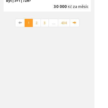
Byt
|
3+1
|
72m²
30 000
za měsíc
Kč
1
2
3
…
434