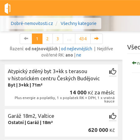
Dobré-nemovitosti.cz
Všechny kategorie
1
2
3
…
434
Všec
Řazení:
od nejnovějších
|
od nejlevnějších
| Nejdříve
ověřené RK:
ano
|
ne
n
Vše
Byty
Domy
Pozemky
Atypický zděný byt 3+kk s terasou
v historickém centru Českých Budějovic
Byt
|
3+kk
|
71m²
Lokalita
Lokalita
14 000
za měsíc
Kč
Lokalita
Plus energie a poplatky, 1 x poplatek RK + DPH, 1 x vratná
kauce
Cena
Garáž 18m2, Valtice
Ostatní
|
Garáž
|
18m²
620 000
Kč