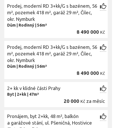
Prodej, moderní RD 3+kk/G s bazénem, 56
m², pozemek 418 m², garáž 29 m², Čilec,
okr. Nymburk
Dům
|
Rodinný
|
56m²
8 490 000
Kč
Prodej, moderní RD 3+kk/G s bazénem, 56
m², pozemek 418 m², garáž 29 m², Čilec,
okr. Nymburk
Dům
|
Rodinný
|
56m²
8 490 000
Kč
2+ kk v klidné části Prahy
Byt
|
2+kk
|
47m²
20 000
za měsíc
Kč
Pronájem, byt 2+kk, 48 m², balkón
a garážové stání, ul. Pšeničná, Hostivice